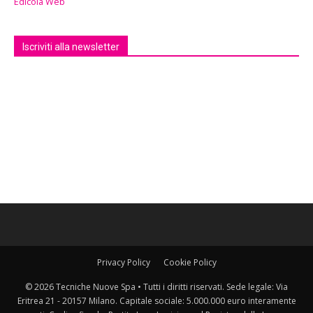
Edicola Web
Iscriviti alla newsletter
Privacy Policy
Cookie Policy
© 2026 Tecniche Nuove Spa • Tutti i diritti riservati. Sede legale: Via
Eritrea 21 - 20157 Milano. Capitale sociale: 5.000.000 euro interamente