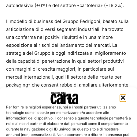
autoadesivi» (+6%) e del settore «cartoleria» (+18,2%).
Il modello di business del Gruppo Fedrigoni, basato sulla
articolazione di diversi segmenti industriali, ha trovato
una conferma nei positivi risultati e in una minore
esposizione ai rischi dell’andamento dei mercati. La
strategia del Gruppo è oggi indirizzata al miglioramento
della capacità di penetrazione in quei settori produttivi
con margini di crescita maggiori, in particolare sui
mercati internazionali, quali il settore delle «carte per
packaging» che consentirebbe di ampliare ulteriormente
l’offerta produttiva, carte per banconote e elementi di
sicurezza», «converting» (cartotecnica, autoadesivi). In
Per fornire le migliori esperienze, noi e i nostri partner utilizziamo
tali settori, grazie anche alla capacità di generazione di
tecnologie come i cookie per memorizzare e/o accedere alle
cash flow e alla posizione finanziaria netta in costante
informazioni del dispositivo. Il consenso a queste tecnologie permetterà a
noi e ai nostri partner di elaborare dati personali come il comportamento
miglioramento, il Gruppo sta valutando operazioni di
durante la navigazione o gli ID univoci su questo sito e di mostrare
acquisizione o partnership strategiche, in linea con le
annunci (non) personalizzati. Non acconsentire o ritirare il consenso può