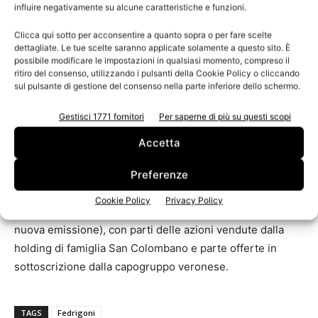
strategie di crescita e di sviluppo.
influire negativamente su alcune caratteristiche e funzioni.
Clicca qui sotto per acconsentire a quanto sopra o per fare scelte
Unicredit e Bnp Paribas cureranno l’Ipo (offerta pubblica
dettagliate. Le tue scelte saranno applicate solamente a questo sito. È
possibile modificare le impostazioni in qualsiasi momento, compreso il
iniziale) del gruppo cartario Fedrigoni a Piazza Affari,
ritiro del consenso, utilizzando i pulsanti della Cookie Policy o cliccando
messa in calendario per l’autunno. La selezione dei due
sul pulsante di gestione del consenso nella parte inferiore dello schermo.
coordinatori globali dell’offerta (non ci sarà un advisor
Gestisci 1771 fornitori
Per saperne di più su questi scopi
finanziario) segue il via libera al progetto di listing deciso
dal presidente Alessandro Fedrigoni. Il collocamento sarà
Accetta
strutturato come Opvs (acronimo per Offerta pubblica di
vendita e sottoscrizione: questa operazione è una
Preferenze
combinazione che da un lato vede offerti al pubblico titoli
Cookie Policy
Privacy Policy
azionari già esistenti, dall’altro vede titoli azionari di
nuova emissione), con parti delle azioni vendute dalla
holding di famiglia San Colombano e parte offerte in
sottoscrizione dalla capogruppo veronese.
TAGS
Fedrigoni