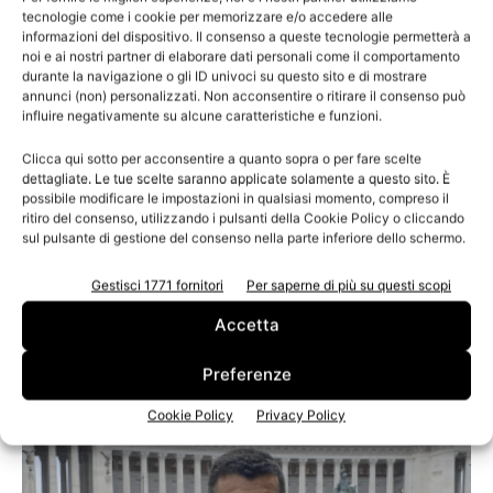
tecnologie come i cookie per memorizzare e/o accedere alle
della deforestazione
informazioni del dispositivo. Il consenso a queste tecnologie permetterà a
noi e ai nostri partner di elaborare dati personali come il comportamento
durante la navigazione o gli ID univoci su questo sito e di mostrare
annunci (non) personalizzati. Non acconsentire o ritirare il consenso può
influire negativamente su alcune caratteristiche e funzioni.
Clicca qui sotto per acconsentire a quanto sopra o per fare scelte
dettagliate. Le tue scelte saranno applicate solamente a questo sito. È
possibile modificare le impostazioni in qualsiasi momento, compreso il
ritiro del consenso, utilizzando i pulsanti della Cookie Policy o cliccando
sul pulsante di gestione del consenso nella parte inferiore dello schermo.
Gestisci 1771 fornitori
Per saperne di più su questi scopi
Accetta
Pubblicato il nuovo sistema di valutazione
Aticelca 501:2025
Preferenze
Cookie Policy
Privacy Policy