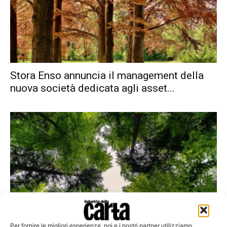
Stora Enso annuncia il management della
nuova società dedicata agli asset...
I consumatori non conoscono le vere cause
Per fornire le migliori esperienze, noi e i nostri partner utilizziamo