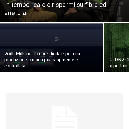
in tempo reale e risparmi su fibra ed
energia
Voith MillOne: il cuore digitale per una
produzione cartaria più trasparente e
Da DNV GL
controllata
opportunità