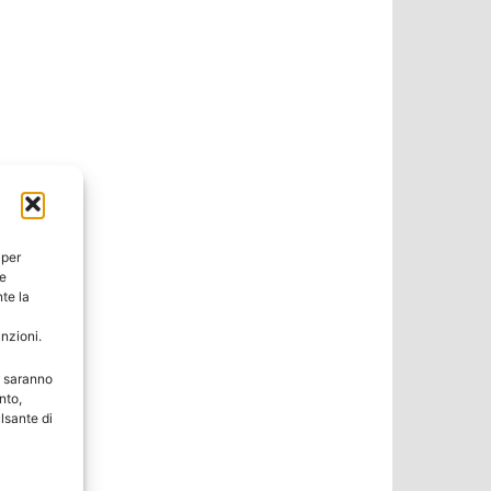
 per
ie
te la
unzioni.
e saranno
nto,
lsante di