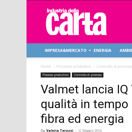
Industria
della
Carta
IMPRESA&MERCATO
ENERGIA
AMBI
Home
Processo produttivo
Controllo di process
Processo produttivo
Controllo di processo
Valmet lancia IQ 
qualità in tempo 
fibra ed energia
Da
Valeria Teruzzi
-
12 Maggio 2026