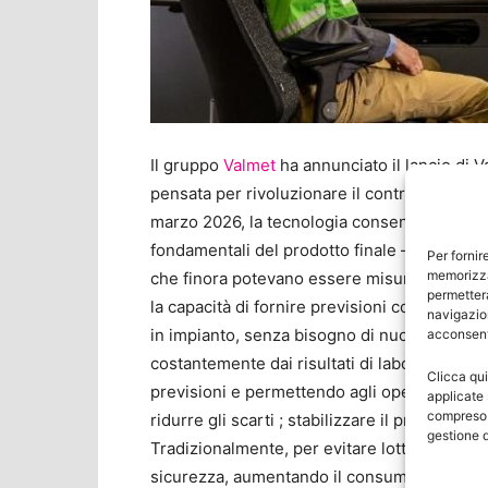
Il gruppo
Valmet
ha annunciato il lancio di 
pensata per rivoluzionare il controllo qualit
marzo 2026, la tecnologia consente ai produ
fondamentali del prodotto finale — come resi
Per fornir
memorizza
che finora potevano essere misurate solo tram
permetterà
la capacità di fornire previsioni continue e 
navigazion
in impianto, senza bisogno di nuovi sensori
acconsenti
costantemente dai risultati di laboratorio, 
Clicca qui
previsioni e permettendo agli operatori di in
applicate 
compreso i
ridurre gli scarti ; stabilizzare il processo p
gestione d
Tradizionalmente, per evitare lotti fuori spe
sicurezza, aumentando il consumo di materi