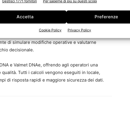
Gestisci 1771 fornitori
Per saperne di più su questi scopi
 essere ridotti grazie alla maggiore visibilità sul
Accetta
Preferenze
izzo di fibra e amido; riduzione del consumo
ttiva.
Cookie Policy
Privacy Policy
sente di simulare modifiche operative e valutarne
schio decisionale.
t DNA e Valmet DNAe, offrendo agli operatori una
 qualità. Tutti i calcoli vengono eseguiti in locale,
i di risposta rapidi e maggiore sicurezza dei dati.