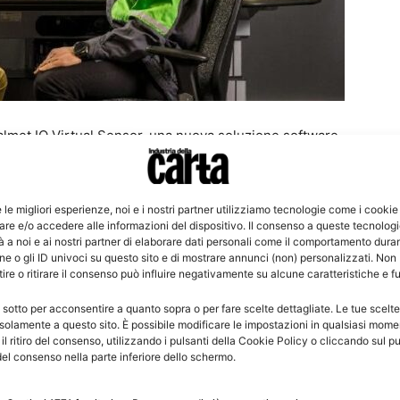
Valmet IQ Virtual Sensor, una nuova soluzione software
à nella produzione di carta e cartone. Presentata il 31
ttori di monitorare in tempo reale proprietà
stenza alla trazione, allo strappo, al burst e SCT —
e le migliori esperienze, noi e i nostri partner utilizziamo tecnologie come i cookie
re e/o accedere alle informazioni del dispositivo. Il consenso a queste tecnolog
ite analisi di laboratorio. Il cuore dell’innovazione è
 a noi e ai nostri partner di elaborare dati personali come il comportamento duran
aggiornate ogni minuto sfruttando i dati già disponibili
e o gli ID univoci su questo sito e di mostrare annunci (non) personalizzati. Non
 o fermate produttive. Il sistema apprende
re o ritirare il consenso può influire negativamente su alcune caratteristiche e f
migliorando progressivamente l’accuratezza delle
 sotto per acconsentire a quanto sopra o per fare scelte dettagliate. Le tue scelt
tervenire in anticipo per: evitare deviazioni qualitative;
solamente a questo sito. È possibile modificare le impostazioni in qualsiasi mome
l ritiro del consenso, utilizzando i pulsanti della Cookie Policy o cliccando sul pu
roduttivo. Uno degli impatti più rilevanti riguarda i costi.
el consenso nella parte inferiore dello schermo.
cifica, gli operatori applicano ampi margini di
e prime come fibra e amido.