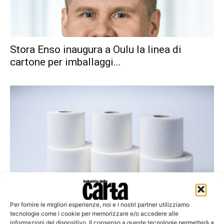
Stora Enso inaugura a Oulu la linea di
cartone per imballaggi...
Papelera Reyes inaugura Valmet Warm-up
Per fornire le migliori esperienze, noi e i nostri partner utilizziamo
Next nel deserto peruviano
tecnologie come i cookie per memorizzare e/o accedere alle
informazioni del dispositivo. Il consenso a queste tecnologie permetterà a