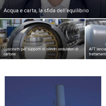
Acqua e carta, la sfida dell’equilibrio
Cuscinetti per supporti di cilindri ondulatori di
AFT lanci
cartone
trattamento