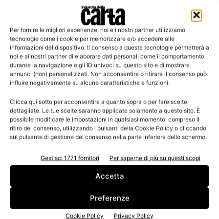
necessario registrare la propria presenza alla segreteria
didattica del Master.
Per fornire le migliori esperienze, noi e i nostri partner utilizziamo
tecnologie come i cookie per memorizzare e/o accedere alle
Dove
: Sede didattica Celsius – Via Elisa, 63
informazioni del dispositivo. Il consenso a queste tecnologie permetterà a
noi e ai nostri partner di elaborare dati personali come il comportamento
durante la navigazione o gli ID univoci su questo sito e di mostrare
Quando
: 15 novembre 2013 (14.30-15.30 il primo
annunci (non) personalizzati. Non acconsentire o ritirare il consenso può
seminario; 16.00-18.00 il secondo).
influire negativamente su alcune caratteristiche e funzioni.
Clicca qui sotto per acconsentire a quanto sopra o per fare scelte
Info
:
info@celsius.lucca.it
dettagliate. Le tue scelte saranno applicate solamente a questo sito. È
possibile modificare le impostazioni in qualsiasi momento, compreso il
ritiro del consenso, utilizzando i pulsanti della Cookie Policy o cliccando
sul pulsante di gestione del consenso nella parte inferiore dello schermo.
TAGS
Lucca
Lucense
Sofidel
Toscotec
Gestisci 1771 fornitori
Per saperne di più su questi scopi
Accetta
Preferenze
Cookie Policy
Privacy Policy