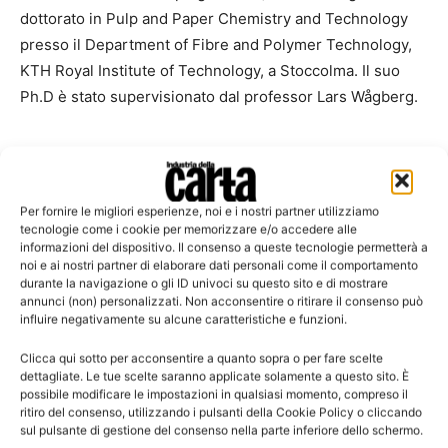
dottorato in Pulp and Paper Chemistry and Technology
presso il Department of Fibre and Polymer Technology,
KTH Royal Institute of Technology, a Stoccolma. Il suo
Ph.D è stato supervisionato dal professor Lars Wågberg.
TAGS
Alf de Ruvo
Simon Utsel
Per fornire le migliori esperienze, noi e i nostri partner utilizziamo
tecnologie come i cookie per memorizzare e/o accedere alle
informazioni del dispositivo. Il consenso a queste tecnologie permetterà a
noi e ai nostri partner di elaborare dati personali come il comportamento
durante la navigazione o gli ID univoci su questo sito e di mostrare
annunci (non) personalizzati. Non acconsentire o ritirare il consenso può
influire negativamente su alcune caratteristiche e funzioni.
Clicca qui sotto per acconsentire a quanto sopra o per fare scelte
Articoli correlati
Di più dello stesso autore
dettagliate. Le tue scelte saranno applicate solamente a questo sito. È
possibile modificare le impostazioni in qualsiasi momento, compreso il
ritiro del consenso, utilizzando i pulsanti della Cookie Policy o cliccando
Raccolta differenziata di carta e
sul pulsante di gestione del consenso nella parte inferiore dello schermo.