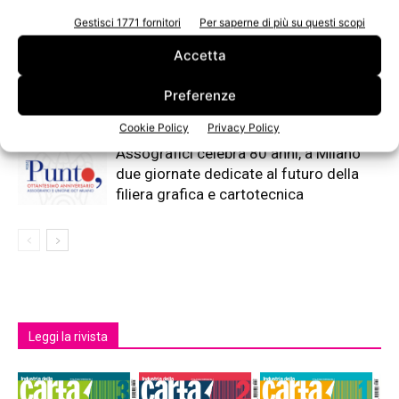
cartone: nel 2025 l’Italia sfiora 4 milioni
di tonnellate raccolte
Gestisci 1771 fornitori
Per saperne di più su questi scopi
Accetta
Unione GCT: fare squadra per guidare
l’innovazione
Preferenze
Cookie Policy
Privacy Policy
Assografici celebra 80 anni, a Milano
due giornate dedicate al futuro della
filiera grafica e cartotecnica
Leggi la rivista