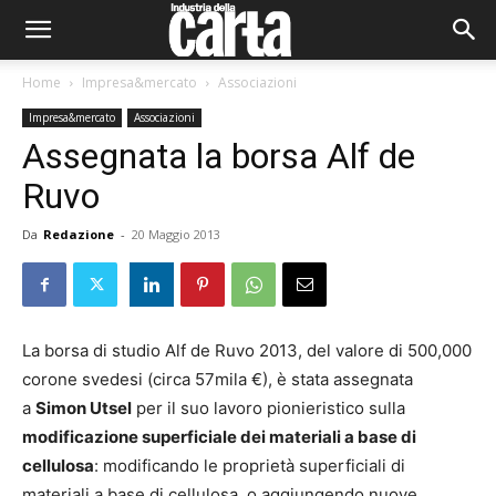
Home
Impresa&mercato
Associazioni
Impresa&mercato
Associazioni
Assegnata la borsa Alf de
Ruvo
Da
Redazione
-
20 Maggio 2013
La borsa di studio Alf de Ruvo 2013, del valore di 500,000
corone svedesi (circa 57mila €), è stata assegnata
a
Simon Utsel
per il suo lavoro pionieristico sulla
modificazione superficiale dei materiali a base di
cellulosa
: modificando le proprietà superficiali di
materiali a base di cellulosa, o aggiungendo nuove