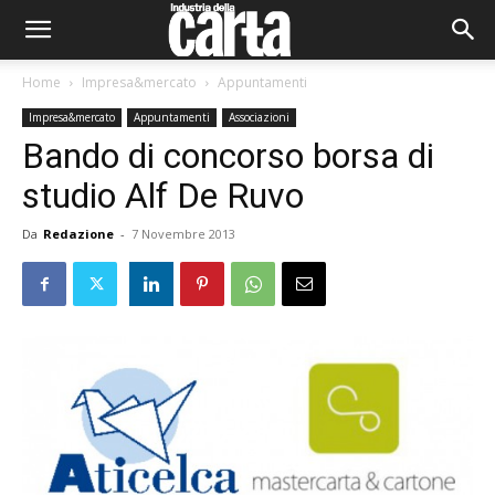
Home
Impresa&mercato
Appuntamenti
Impresa&mercato
Appuntamenti
Associazioni
Bando di concorso borsa di
studio Alf De Ruvo
Da
Redazione
-
7 Novembre 2013