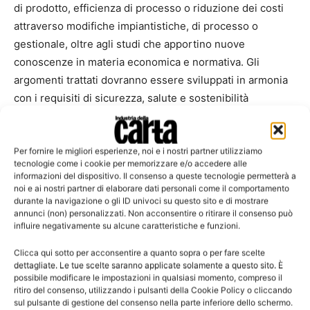
di prodotto, efficienza di processo o riduzione dei costi
attraverso modifiche impiantistiche, di processo o
gestionale, oltre agli studi che apportino nuove
conoscenze in materia economica e normativa. Gli
argomenti trattati dovranno essere sviluppati in armonia
con i requisiti di sicurezza, salute e sostenibilità
ambientale previsti dalle normative vigenti.
Il premio
per la tesi di laurea meritevole consiste in una
somma di € 3.000,00 messa a disposizione da Aticelca e
Per fornire le migliori esperienze, noi e i nostri partner utilizziamo
tecnologie come i cookie per memorizzare e/o accedere alle
Celsius, le quali contribuiscono in parti uguali. L’autore
informazioni del dispositivo. Il consenso a queste tecnologie permetterà a
della tesi di laurea meritevole acquisisce inoltre il diritto
noi e ai nostri partner di elaborare dati personali come il comportamento
durante la navigazione o gli ID univoci su questo sito e di mostrare
di partecipare al Master in “Produzione della
annunci (non) personalizzati. Non acconsentire o ritirare il consenso può
carta/cartone e gestione del sistema produttivo” con una
influire negativamente su alcune caratteristiche e funzioni.
riduzione di del 50% sulla quota di partecipazione
Clicca qui sotto per acconsentire a quanto sopra o per fare scelte
ufficiale.
dettagliate. Le tue scelte saranno applicate solamente a questo sito. È
Il premio per la tesi del Master in “Produzione della
possibile modificare le impostazioni in qualsiasi momento, compreso il
ritiro del consenso, utilizzando i pulsanti della Cookie Policy o cliccando
carta/cartone e gestione del sistema produttivo”
sul pulsante di gestione del consenso nella parte inferiore dello schermo.