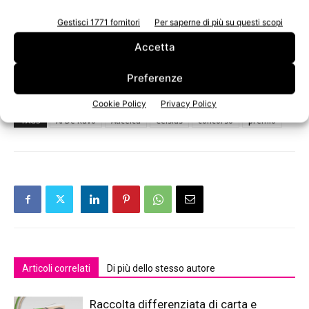
meritevole consiste in una somma di € 1.000,00 messa a
disposizione da Aticelca.
Gestisci 1771 fornitori
Per saperne di più su questi scopi
La domanda di partecipazione
redatta su carta semplice
Accetta
dovrà pervenire presso Aticelca
entro il 28 febbraio
2014.
Preferenze
Cookie Policy
Privacy Policy
TAGS
Al De Ruvo
Aticelca
Celsius
concorso
premio
Articoli correlati
Di più dello stesso autore
Raccolta differenziata di carta e