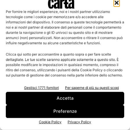
tre differenti oggetti d’uso quotidiano.
Per ogni prototipo devono essere specificati: il
Per fornire le migliori esperienze, noi e i nostri partner utilizziamo
tecnologie come i cookie per memorizzare e/o accedere alle
prodotto ortofrutticolo DOP o IGP, le cromie, le
informazioni del dispositivo. Il consenso a queste tecnologie permetterà a
grafiche e le istruzioni d’uso per la conversione
noi e ai nostri partner di elaborare dati personali come il comportamento
durante la navigazione o gli ID univoci su questo sito e di mostrare
dell’involucro in oggetto di design d’uso quotidiano
annunci (non) personalizzati. Non acconsentire o ritirare il consenso può
tramite azioni di (ri)taglio, piega e/o incastro del
influire negativamente su alcune caratteristiche e funzioni.
cartone ondulato;
Clicca qui sotto per acconsentire a quanto sopra o per fare scelte
Sono ammessi progetti fino a un massimo di 4 autori
dettagliate. Le tue scelte saranno applicate solamente a questo sito. È
possibile modificare le impostazioni in qualsiasi momento, compreso il
per gruppo;
ritiro del consenso, utilizzando i pulsanti della Cookie Policy o cliccando
sul pulsante di gestione del consenso nella parte inferiore dello schermo.
I materiali finali del progetto, devono essere inviati in
un unico file digitale in formato .pdf (risoluzione
Gestisci 1771 fornitori
Per saperne di più su questi scopi
immagini 300 dpi) unitamente al modulo di
Accetta
partecipazione all’indirizzo
charta2019@gmail.com
entro e non oltre le ore 23:59
Preferenze
del 28 aprile 2019;
Cookie Policy
Privacy Policy
I materiali del concorso, con tutti i dettagli, sono