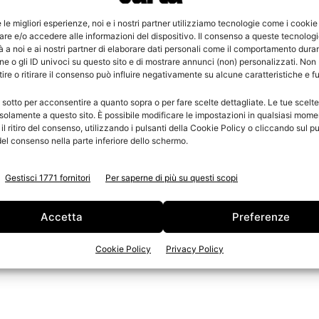
tore delle macchine automatiche per l’imballaggio di
e le migliori esperienze, noi e i nostri partner utilizziamo tecnologie come i cookie
re e/o accedere alle informazioni del dispositivo. Il consenso a queste tecnolog
unta PB182 per rotoli cucina e carta igienica: rinnovato
 a noi e ai nostri partner di elaborare dati personali come il comportamento duran
li, varianti, optional, per adattarla alle specifiche
e o gli ID univoci su questo sito e di mostrare annunci (non) personalizzati. Non
re o ritirare il consenso può influire negativamente su alcune caratteristiche e f
 Un prodotto che offre la possibilità di lavorare sia su
le capacità produttive in termini di confezioni al
 sotto per acconsentire a quanto sopra o per fare scelte dettagliate. Le tue scelt
di ricevere i singoli prodotti su 4, 5 o 6 canali. Tra le
solamente a questo sito. È possibile modificare le impostazioni in qualsiasi mome
l ritiro del consenso, utilizzando i pulsanti della Cookie Policy o cliccando sul pu
e IS220 e PB169, pensate per l’imballaggio multiplo di
el consenso nella parte inferiore dello schermo.
igienica in buste prefatte: modelli che offrono una grande
ogie di alimentazioni in base all’orientamento del
Gestisci 1771 fornitori
Per saperne di più su questi scopi
Accetta
Preferenze
182 per rotoli cucina e carta igienica
Cookie Policy
Privacy Policy