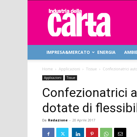
Industria
della
Carta
IMPRESA&MERCATO
ENERGIA
AMBI
Home
Applicazioni
Tissue
Confezionatrici aut
Applicazioni
Tissue
Confezionatrici
dotate di flessibi
Da
Redazione
-
20 Aprile 2017