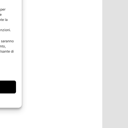
 per
ie
te la
unzioni.
e saranno
nto,
lsante di