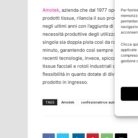
Amotek
, azienda che dal 1977 opera nel set
Per fornir
memorizza
prodotti tissue, rilancia il suo prodotto di p
permetterà
negli ultimi anni con l’aggiunta di nuovi model
navigazion
acconsenti
necessità produttive degli utilizzatori finali.
singola sia doppia pista così da raddoppiare 
Clicca qui
minuto, garantendo così sempre la possibilità 
applicate 
compreso i
recenti tecnologie, invece, spiccano le seri
gestione d
tissue facciali e rotoli industriali di carta 
flessibilità in quanto dotate di diverse tipol
prodotto in ingresso.
TAGS
Amotek
confezionatrice automatica
PB