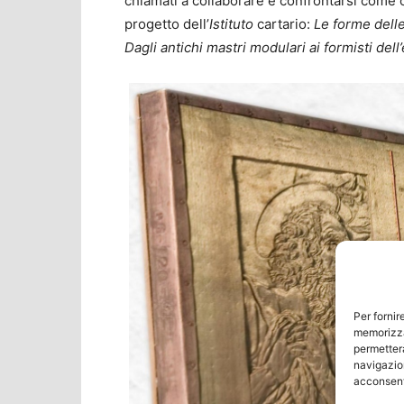
chiamati a collaborare e confrontarsi come 
progetto dell’
Istituto
cartario:
Le forme delle
Dagli antichi mastri modulari ai formisti dell
Per fornir
memorizza
permetterà
navigazion
acconsenti