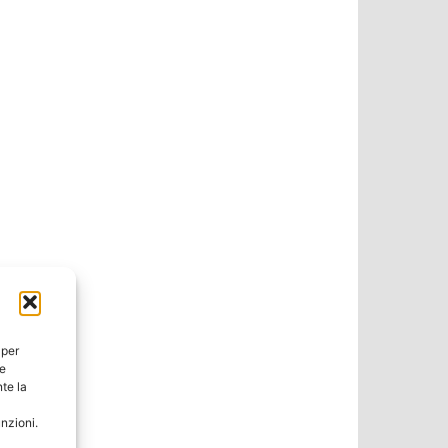
 per
ie
te la
unzioni.