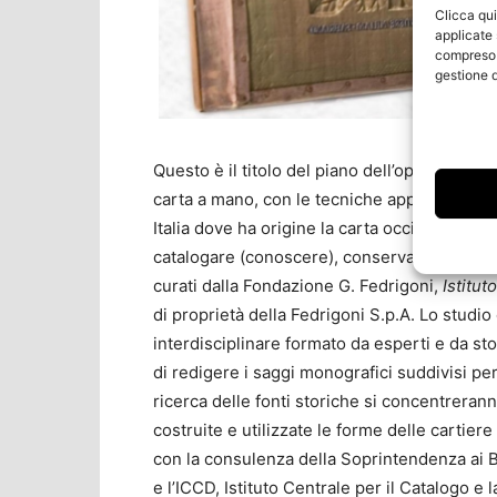
Clicca qui
applicate 
compreso i
gestione d
Questo è il titolo del piano dell’opera, studi
carta a mano, con le tecniche applicate nell
Italia dove ha origine la carta occidentale, 
catalogare (conoscere), conservare, valorizzar
curati dalla Fondazione G. Fedrigoni,
Istitut
di proprietà della Fedrigoni S.p.A. Lo studi
interdisciplinare formato da esperti e da sto
di redigere i saggi monografici suddivisi pe
ricerca delle fonti storiche si concentrerann
costruite e utilizzate le forme delle cartier
con la consulenza della Soprintendenza ai Be
e l’ICCD, Istituto Centrale per il Catalogo 