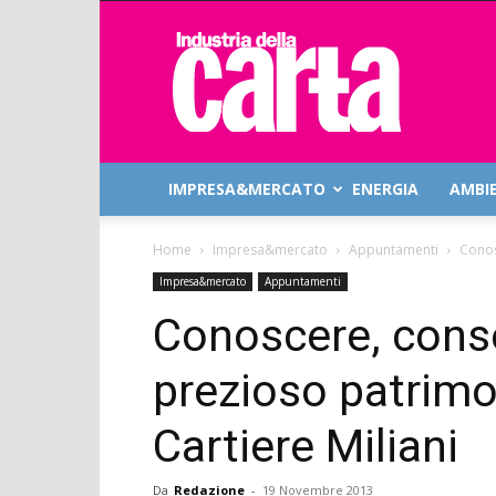
Industria
della
Carta
IMPRESA&MERCATO
ENERGIA
AMBI
Home
Impresa&mercato
Appuntamenti
Conos
Impresa&mercato
Appuntamenti
Conoscere, conser
prezioso patrimon
Cartiere Miliani
Da
Redazione
-
19 Novembre 2013