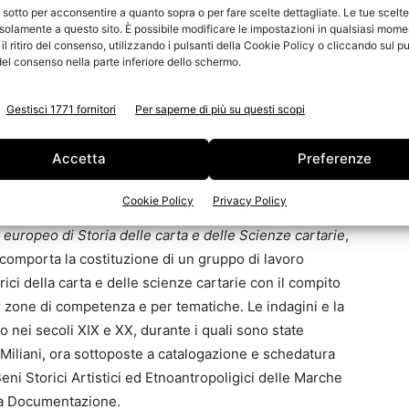
 sotto per acconsentire a quanto sopra o per fare scelte dettagliate. Le tue scelt
solamente a questo sito. È possibile modificare le impostazioni in qualsiasi mome
l ritiro del consenso, utilizzando i pulsanti della Cookie Policy o cliccando sul pu
el consenso nella parte inferiore dello schermo.
Gestisci 1771 fornitori
Per saperne di più su questi scopi
o collettaneo sulle forme per la fabbricazione della
Accetta
Preferenze
a seconda metà del XIII secolo per la prima volta in
conseguente al progetto per tutelare e quindi
Cookie Policy
Privacy Policy
e e fruire i beni storici cartari delle cartiere Miliani,
o europeo di Storia delle carta e delle Scienze cartarie
,
o comporta la costituzione di un gruppo di lavoro
rici della carta e delle scienze cartarie con il compito
r zone di competenza e per tematiche. Le indagini e la
o nei secoli XIX e XX, durante i quali sono state
e Miliani, ora sottoposte a catalogazione e schedatura
ni Storici Artistici ed Etnoantropoligici delle Marche
e la Documentazione.