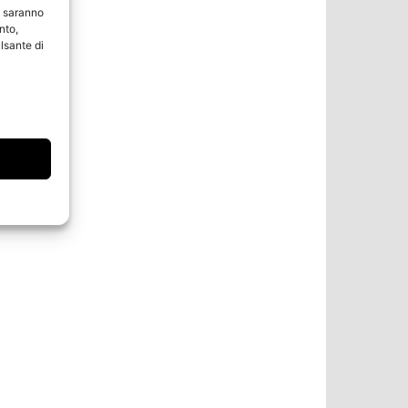
e saranno
nto,
lsante di