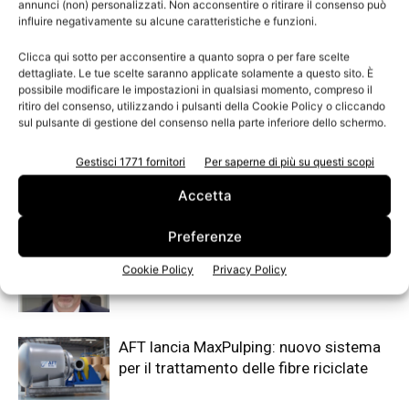
annunci (non) personalizzati. Non acconsentire o ritirare il consenso può
TAGS
trasmettitore di consistenza serie T7C
Valcom
influire negativamente su alcune caratteristiche e funzioni.
Clicca qui sotto per acconsentire a quanto sopra o per fare scelte
dettagliate. Le tue scelte saranno applicate solamente a questo sito. È
possibile modificare le impostazioni in qualsiasi momento, compreso il
ritiro del consenso, utilizzando i pulsanti della Cookie Policy o cliccando
sul pulsante di gestione del consenso nella parte inferiore dello schermo.
Gestisci 1771 fornitori
Per saperne di più su questi scopi
Accetta
Articoli correlati
Di più dello stesso autore
Preferenze
Acqua e carta, la sfida dell’equilibrio
Cookie Policy
Privacy Policy
AFT lancia MaxPulping: nuovo sistema
per il trattamento delle fibre riciclate