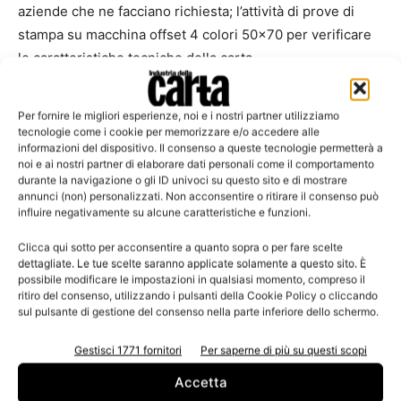
aziende che ne facciano richiesta; l’attività di prove di
stampa su macchina offset 4 colori 50×70 per verificare
le caratteristiche tecniche della carta.
In tabella si possono visionare le attività formative messe
Per fornire le migliori esperienze, noi e i nostri partner utilizziamo
a calendario per i prossimi mesi.
tecnologie come i cookie per memorizzare e/o accedere alle
informazioni del dispositivo. Il consenso a queste tecnologie permetterà a
noi e ai nostri partner di elaborare dati personali come il comportamento
Inoltre si ricorda che la Regione Veneto ha riaperto l’uso
durante la navigazione o gli ID univoci su questo sito e di mostrare
dei fondo sociale europeo (
FSE
) per la formazione e che
annunci (non) personalizzati. Non acconsentire o ritirare il consenso può
influire negativamente su alcune caratteristiche e funzioni.
è attivato un nuovo
sito
nel quale è possibile vedere tutte
le attività promosse dall’Associazione e scaricare il pdf
Clicca qui sotto per acconsentire a quanto sopra o per fare scelte
dettagliate. Le tue scelte saranno applicate solamente a questo sito. È
dei corsi a calendario e del corso annuale.
possibile modificare le impostazioni in qualsiasi momento, compreso il
ritiro del consenso, utilizzando i pulsanti della Cookie Policy o cliccando
sul pulsante di gestione del consenso nella parte inferiore dello schermo.
Le prossime date:
Gestisci 1771 fornitori
Per saperne di più su questi scopi
8 ottobre-I procedimenti di stampa digitale
Accetta
dal 10 al 11 ottobre 2013-Introduzione alla chimica