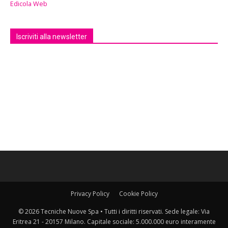
Edicola Web
Iscriviti alla newsletter
Privacy Policy
Cookie Policy
© 2026 Tecniche Nuove Spa • Tutti i diritti riservati. Sede legale: Via
Eritrea 21 - 20157 Milano. Capitale sociale: 5.000.000 euro interamente