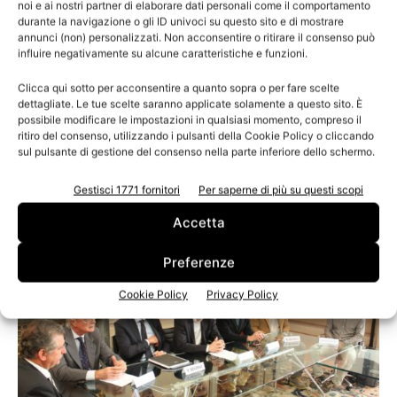
noi e ai nostri partner di elaborare dati personali come il comportamento
interno il laboratorio CQC – Centro Qualità Carta,
durante la navigazione o gli ID univoci su questo sito e di mostrare
riferimento in Italia per l’industria cartaria;
Serv.Eco.
,
annunci (non) personalizzati. Non acconsentire o ritirare il consenso può
influire negativamente su alcune caratteristiche e funzioni.
consorzio delle cartiere del Distretto Cartario lucchese
che opera su tematiche di interesse ambientale;
Zero
Clicca qui sotto per acconsentire a quanto sopra o per fare scelte
Waste Europe Foundation
, rete Europea di soggetti che
dettagliate. Le tue scelte saranno applicate solamente a questo sito. È
possibile modificare le impostazioni in qualsiasi momento, compreso il
aderiscono al principio dei rifiuti zero e presieduta da
ritiro del consenso, utilizzando i pulsanti della Cookie Policy o cliccando
Rossano Ercolini, vincitore nel 2013 del Goldman Prize
sul pulsante di gestione del consenso nella parte inferiore dello schermo.
award.
Gestisci 1771 fornitori
Per saperne di più su questi scopi
Accetta
Preferenze
Cookie Policy
Privacy Policy