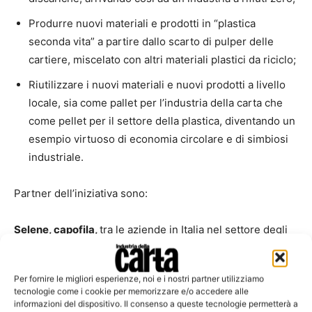
Produrre nuovi materiali e prodotti in “plastica
seconda vita” a partire dallo scarto di pulper delle
cartiere, miscelato con altri materiali plastici da riciclo;
Riutilizzare i nuovi materiali e nuovi prodotti a livello
locale, sia come pallet per l’industria della carta che
come pellet per il settore della plastica, diventando un
esempio virtuoso di economia circolare e di simbiosi
industriale.
Partner dell’iniziativa sono:
Selene, capofila,
tra le aziende in Italia nel settore degli
imballaggi flessibili in plastica e fortemente impegnata
nel riutilizzo di plastica da recupero;
Lucense
, organismo
Per fornire le migliori esperienze, noi e i nostri partner utilizziamo
di ricerca e soggetto gestore del Polo di Innovazione di
tecnologie come i cookie per memorizzare e/o accedere alle
Regione Toscana per il settore cartario, con al suo
informazioni del dispositivo. Il consenso a queste tecnologie permetterà a