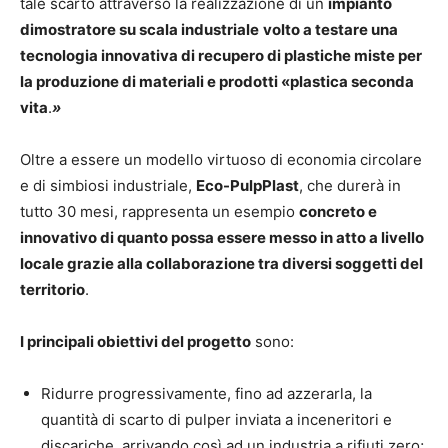
tale scarto attraverso la realizzazione di un
impianto
dimostratore su scala industriale
volto a testare una
tecnologia innovativa di recupero di plastiche miste per
la produzione di materiali e prodotti «plastica seconda
vita
.
»
Oltre a essere un modello virtuoso di economia circolare
e di simbiosi industriale,
Eco-PulpPlast
, che durerà in
tutto 30 mesi, rappresenta un esempio
concreto e
innovativo di quanto possa essere messo in atto a livello
locale grazie alla collaborazione tra diversi soggetti del
territorio
.
I principali obiettivi del progetto
sono:
Ridurre progressivamente, fino ad azzerarla, la
quantità di scarto di pulper inviata a inceneritori e
discariche, arrivando così ad un industria a rifiuti zero;