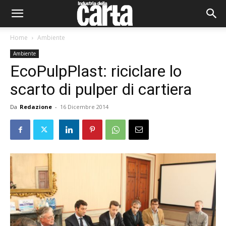
Home
Ambiente
Ambiente
EcoPulpPlast: riciclare lo
scarto di pulper di cartiera
Da
Redazione
-
16 Dicembre 2014