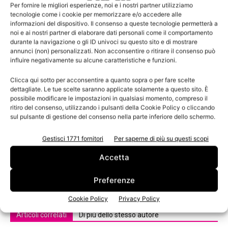
Per fornire le migliori esperienze, noi e i nostri partner utilizziamo
Favini ha contribuito alla creatività degli alunni mettendo
tecnologie come i cookie per memorizzare e/o accedere alle
a disposizione per l’attività didattica un ricco quantitativo
informazioni del dispositivo. Il consenso a queste tecnologie permetterà a
delle variegate collezioni di carte, per stimolare la
noi e ai nostri partner di elaborare dati personali come il comportamento
durante la navigazione o gli ID univoci su questo sito e di mostrare
fantasia delle classi, fornendo anche Crush, la prima e
annunci (non) personalizzati. Non acconsentire o ritirare il consenso può
unica carta ecologica realizzata con scarti di lavorazioni
influire negativamente su alcune caratteristiche e funzioni.
agro-industriali.
Clicca qui sotto per acconsentire a quanto sopra o per fare scelte
dettagliate. Le tue scelte saranno applicate solamente a questo sito. È
possibile modificare le impostazioni in qualsiasi momento, compreso il
TAGS
Favini
ritiro del consenso, utilizzando i pulsanti della Cookie Policy o cliccando
sul pulsante di gestione del consenso nella parte inferiore dello schermo.
Gestisci 1771 fornitori
Per saperne di più su questi scopi
Accetta
Preferenze
Cookie Policy
Privacy Policy
Articoli correlati
Di più dello stesso autore