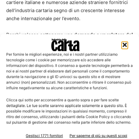
cartiere italiane e numerose aziende straniere fornitrici
dell’industria cartaria segno di un crescente interesse
anche internazionale per l’evento.
Perchi volesse sottoporre una
domanda a un relatore del
Congresso
è possibile farlo accedendo al forum al
seguente
link
.
Per fornire le migliori esperienze, noi e i nostri partner utilizziamo
tecnologie come i cookie per memorizzare e/o accedere alle
informazioni del dispositivo. Il consenso a queste tecnologie permetterà a
All’interno dello stesso forum è inoltre possibile
noi e ai nostri partner di elaborare dati personali come il comportamento
segnalare commenti e/o suggerimenti in merito al
durante la navigazione o gli ID univoci su questo sito e di mostrare
annunci (non) personalizzati. Non acconsentire o ritirare il consenso può
Congresso e suggerire la località per la prossima
influire negativamente su alcune caratteristiche e funzioni.
edizione. Il Consiglio Direttivo ha infatti stabilito che la
prossima edizione si terrà in Veneto, una regione che
Clicca qui sotto per acconsentire a quanto sopra o per fare scelte
dettagliate. Le tue scelte saranno applicate solamente a questo sito. È
offre tante bellissime location.
possibile modificare le impostazioni in qualsiasi momento, compreso il
ritiro del consenso, utilizzando i pulsanti della Cookie Policy o cliccando
sul pulsante di gestione del consenso nella parte inferiore dello schermo.
Infine, per chi non fosse riuscito a raggiungere il
Congresso a Rivalta, può richiedere gli
Atti
alla
Gestisci 1771 fornitori
Per saperne di più su questi scopi