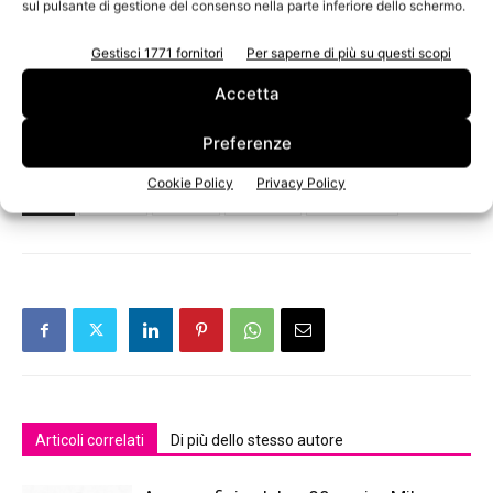
sul pulsante di gestione del consenso nella parte inferiore dello schermo.
Oscar Merendoni Direttore Area Centro Cofely Italia
Gianfranco Simoncini, Assessore alle Attività produttive
Gestisci 1771 fornitori
Per saperne di più su questi scopi
Regione Toscana
Accetta
Guarda qui per maggiori informazioni.
Preferenze
Cookie Policy
Privacy Policy
TAGS
cartiera
energia
GDF Suez
Lazzareschi
Articoli correlati
Di più dello stesso autore