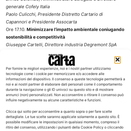
generale Cofely Italia
Paolo Culicchi, Presidente Distretto Cartario di
Capannori e Presidente Assocarta
Ore 17.10.
Minimizzare l’impatto ambientale coniugando
sostenibilità e competitività
Giuseppe Cartelli, Direttore industria Degremont SpA
Mauro Celli, Vicepresidente Assindustria Lucca
Daniele Micheli, Presidente Ordine Ingegneri di Lucca
Roberto Morabito, Responsabile Unità Tecnica
Per fornire le migliori esperienze, noi e i nostri partner utilizziamo
tecnologie come i cookie per memorizzare e/o accedere alle
Tecnologie Ambientali ENEA
informazioni del dispositivo. Il consenso a queste tecnologie permetterà a
Ore 17.50.
Come migliorare l’ecosistema competitivo
noi e ai nostri partner di elaborare dati personali come il comportamento
durante la navigazione o gli ID univoci su questo sito e di mostrare
dell’industria
annunci (non) personalizzati. Non acconsentire o ritirare il consenso può
Francesco Bambini, Assessore allo Sviluppo Economico
influire negativamente su alcune caratteristiche e funzioni.
Provincia di Lucca
Clicca qui sotto per acconsentire a quanto sopra o per fare scelte
Alessio Colomeiciuc, Presidente Cassa di Risparmio di
dettagliate. Le tue scelte saranno applicate solamente a questo sito. È
Pistoia e della Lucchesia
possibile modificare le impostazioni in qualsiasi momento, compreso il
ritiro del consenso, utilizzando i pulsanti della Cookie Policy o cliccando
Federica Landucci, Presidente Confindustria Pistoia