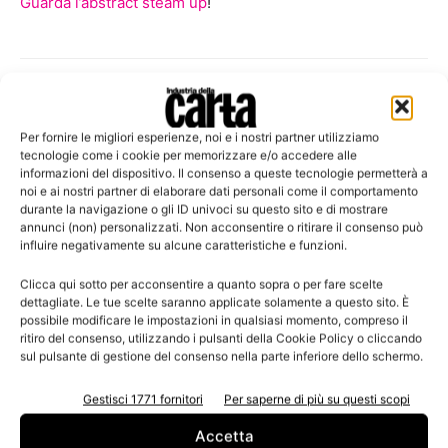
Guarda l’abstract steam up
!
Per fornire le migliori esperienze, noi e i nostri partner utilizziamo
tecnologie come i cookie per memorizzare e/o accedere alle
informazioni del dispositivo. Il consenso a queste tecnologie permetterà a
noi e ai nostri partner di elaborare dati personali come il comportamento
durante la navigazione o gli ID univoci su questo sito e di mostrare
annunci (non) personalizzati. Non acconsentire o ritirare il consenso può
Articoli correlati
Di più dello stesso autore
influire negativamente su alcune caratteristiche e funzioni.
AFT lancia MaxPulping: nuovo sistema
Clicca qui sotto per acconsentire a quanto sopra o per fare scelte
per il trattamento delle fibre riciclate
dettagliate. Le tue scelte saranno applicate solamente a questo sito. È
possibile modificare le impostazioni in qualsiasi momento, compreso il
ritiro del consenso, utilizzando i pulsanti della Cookie Policy o cliccando
sul pulsante di gestione del consenso nella parte inferiore dello schermo.
PaperHOUSE for Refugees: il cartone
innovativo di Qwarzo per l’emergenza
Gestisci 1771 fornitori
Per saperne di più su questi scopi
abitativa
Accetta