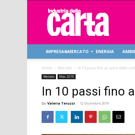
Industria
della
Carta
IMPRESA&MERCATO
ENERGIA
AMBI
Home
Mercato
In 10 passi fino al cuore della car
Mercato
Miac 2019
In 10 passi fino a
Da
Valeria Teruzzi
-
12 Dicembre 2019