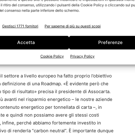
l ritiro del consenso, utilizzando i pulsanti della Cookie Policy o cliccando sul pu
el consenso nella parte inferiore dello schermo.
Gestisci 1771 fornitori
Per saperne di più su questi scopi
 rotonda prosegue con il tema principale dell’incontro:
ia”. Si tratta di un decalogo in dieci punti che pone
Accetta
Preferenze
 del settore e che Maurizio Bologni, giornalista e
ni: l’
approvvigionamento
energetico
, il
tema del
Cookie Policy
Privacy Policy
 settore a livello europeo ha fatto proprio l’obiettivo
la definizione di una Roadmap. «È evidente però che
o tipo di risultato» precisa il presidente di Assocarta.
più avanti nel risparmio energetico
– le nostre aziende
contenuto energetico per tonnellata di carta –, in
e e quindi non possiamo avere gli stessi costi
e, infine, perché abbiamo fortemente investito in
tivo di renderla “carbon neutral”. È importante dunque