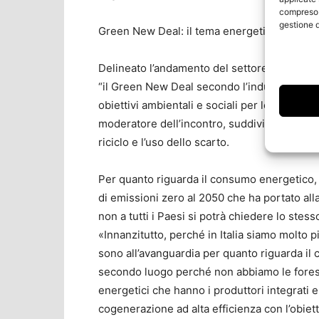
compreso i
gestione d
Green New Deal: il tema energetico
Delineato l’andamento del settore, la tavola
“il Green New Deal secondo l’industria cartar
obiettivi ambientali e sociali per le aziende
moderatore dell’incontro, suddivide in tre filo
riciclo
e l’
uso dello scarto
.
Per quanto riguarda il consumo energetico, il
di emissioni zero al 2050 che ha portato al
non a tutti i Paesi si potrà chiedere lo stess
«Innanzitutto, perché
in Italia siamo molto 
sono all’avanguardia per quanto riguarda il 
secondo luogo perché non abbiamo le forest
energetici che hanno i produttori integrati 
cogenerazione ad alta efficienza con l’obiet