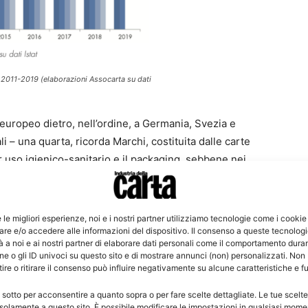
a: 2011-2019 (elaborazioni Assocarta su dati
lo europeo dietro, nell’ordine, a Germania, Svezia e
i – una quarta, ricorda Marchi, costituita dalle carte
per uso igienico-sanitario e il packaging, sebbene nei
nzialmente a zero incremento per quanto riguarda la
ssue sia per il packaging, con un +1,1% di carte e
ero settore ormai da anni, soprattutto dalla crisi delle
e le migliori esperienze, noi e i nostri partner utilizziamo tecnologie come i cookie
amente alle previsioni che davano un calo strutturale
re e/o accedere alle informazioni del dispositivo. Il consenso a queste tecnolog
 a noi e ai nostri partner di elaborare dati personali come il comportamento duran
esta sofferenza della carta grafica» continua il
e o gli ID univoci su questo sito e di mostrare annunci (non) personalizzati. Non
elle spese pubblicitarie che, a livello nazionale e
re o ritirare il consenso può influire negativamente su alcune caratteristiche e f
o, sono pari a circa un 6%, ma che nella parte carta
 sotto per acconsentire a quanto sopra o per fare scelte dettagliate. Le tue scelt
solamente a questo sito. È possibile modificare le impostazioni in qualsiasi mome