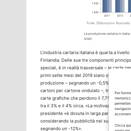
La produzione cartaria in Itali
Istat).
L’industria cartaria italiana è quarta a livel
Finlandia. Delle sue tre componenti principal
speciali, è in realtà trasversale – le carte 
primi sette mesi del 2019 siano state sosta
produzione – segnando un -0,5% sia per il ti
cartoni per cartone ondulato –, trainano l’int
Per fornir
carte grafiche che perdono il 7,7%, contrari
memorizza
permetterà
tra il 3% e il 4% circa. «La motivazione di qu
navigazion
presidente «è dovuta in larga parte al calo d
acconsenti
considerando la pubblicità nel suo compless
Clicca qui
segnando un -12%».
applicate 