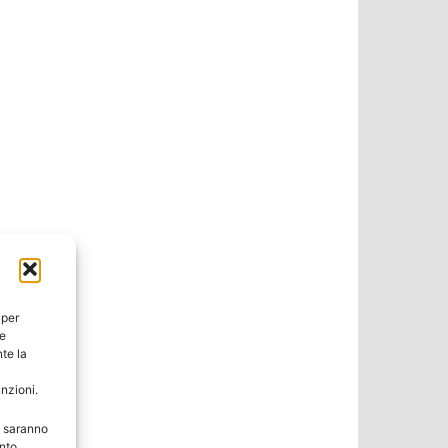
 per
ie
te la
unzioni.
e saranno
nto,