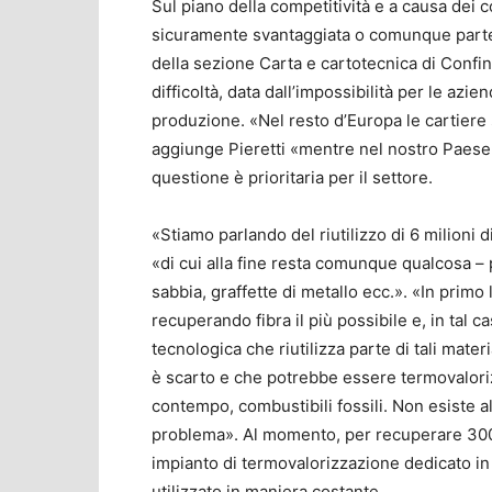
Sul piano della competitività e a causa dei cos
sicuramente svantaggiata o comunque parte d
della sezione Carta e cartotecnica di Confi
difficoltà, data dall’impossibilità per le aziende
produzione. «Nel resto d’Europa le cartiere s
aggiunge Pieretti «mentre nel nostro Paese l
questione è prioritaria per il settore.
«Stiamo parlando del riutilizzo di 6 milioni 
«di cui alla fine resta comunque qualcosa – p
sabbia, graffette di metallo ecc.». «In primo 
recuperando fibra il più possibile e, in tal c
tecnologica che riutilizza parte di tali mate
è scarto e che potrebbe essere termovalori
contempo, combustibili fossili. Non esiste 
problema». Al momento, per recuperare 300 mi
impianto di termovalorizzazione dedicato in
utilizzato in maniera costante.