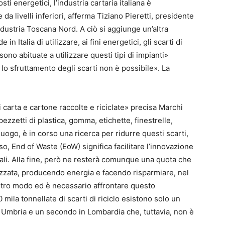
ti energetici, l’industria cartaria italiana è
a livelli inferiori, afferma
Tiziano Pieretti, presidente
ndustria Toscana Nord
. A ciò si aggiunge un’altra
 in Italia di utilizzare, ai fini energetici, gli scarti di
ono abituate a utilizzare questi tipi di impianti»
o sfruttamento degli scarti non è possibile». La
di carta e cartone raccolte e riciclate» precisa Marchi
ezzetti di plastica, gomma, etichette, finestrelle,
luogo, è in corso una ricerca per ridurre questi scarti,
aso, End of Waste (EoW) significa facilitare l’innovazione
riali. Alla fine, però ne resterà comunque una quota che
zzata, producendo energia e facendo risparmiare, nel
altro modo ed è necessario affrontare questo
la tonnellate di scarti di riciclo esistono solo un
 Umbria e un secondo in Lombardia che, tuttavia, non è