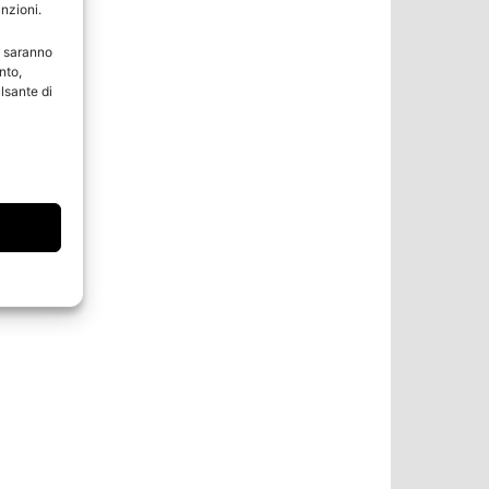
unzioni.
e saranno
nto,
lsante di