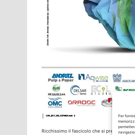
Per fornir
memorizza
permetterà
Ricchissimo il fascicolo che si prepara alla t
navigazion