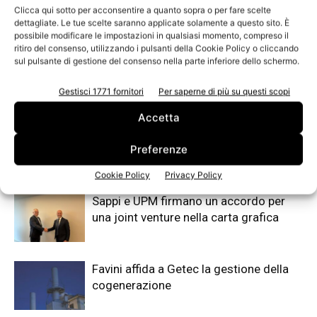
Clicca qui sotto per acconsentire a quanto sopra o per fare scelte
dettagliate. Le tue scelte saranno applicate solamente a questo sito. È
possibile modificare le impostazioni in qualsiasi momento, compreso il
ritiro del consenso, utilizzando i pulsanti della Cookie Policy o cliccando
sul pulsante di gestione del consenso nella parte inferiore dello schermo.
Gestisci 1771 fornitori
Per saperne di più su questi scopi
Articoli correlati
Di più dello stesso autore
Accetta
UPM e Andritz: accordo strategico per
accelerare l’innovazione nel tissue
Preferenze
Cookie Policy
Privacy Policy
Sappi e UPM firmano un accordo per
una joint venture nella carta grafica
Favini affida a Getec la gestione della
cogenerazione