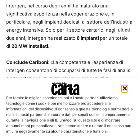
Intergen, nel corso degli anni, ha maturato una
significativa esperienza nella cogenerazione e, in
particolare, negli impianti dedicati al settore dell’industria
energy intensive. Solo per il settore cartario, negli ultimi
due anni, Intergen ha realizzato
8 impianti
per un totale
di
20 MW installati
.
Conclude Cariboni
: «La competenza e l’esperienza di
Intergen consentono di occuparsi di tutte le fasi di analisi
e progettazione, di installazione e dei servizi di
manutenzione, rispondendo alle esigenze specifiche del
ciclo produttivo».
Per fornire le migliori esperienze, noi e i nostri partner utilizziamo
tecnologie come i cookie per memorizzare e/o accedere alle
informazioni del dispositivo. Il consenso a queste tecnologie permetterà a
noi e ai nostri partner di elaborare dati personali come il comportamento
TAGS
Caroboni
cogenerazione
Intergen
Miac
tissue
durante la navigazione o gli ID univoci su questo sito e di mostrare
annunci (non) personalizzati. Non acconsentire o ritirare il consenso può
influire negativamente su alcune caratteristiche e funzioni.