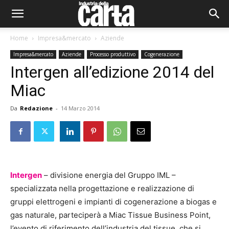
Home
Impresa&mercato
Aziende
Impresa&mercato
Aziende
Processo produttivo
Cogenerazione
Intergen all’edizione 2014 del
Miac
Da
Redazione
-
14 Marzo 2014
Intergen
– divisione energia del Gruppo IML –
specializzata nella progettazione e realizzazione di
gruppi elettrogeni e impianti di cogenerazione a biogas e
gas naturale, parteciperà a Miac Tissue Business Point,
l’evento di riferimento dell’industria del tissue, che si