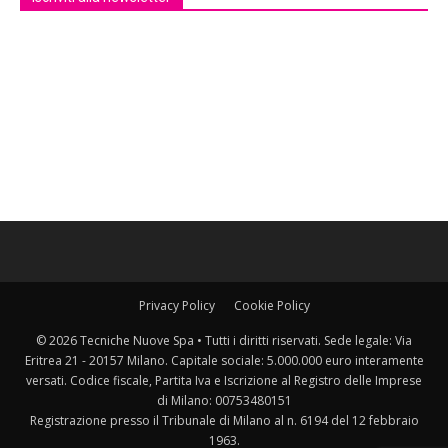
Privacy Policy
Cookie Policy
© 2026 Tecniche Nuove Spa • Tutti i diritti riservati. Sede legale: Via
Eritrea 21 - 20157 Milano. Capitale sociale: 5.000.000 euro interamente
versati. Codice fiscale, Partita Iva e Iscrizione al Registro delle Imprese
di Milano: 00753480151
Registrazione presso il Tribunale di Milano al n. 6194 del 12 febbraio
1963.