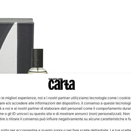
e le migliori esperienze, noi e i nostri partner utilizziamo tecnologie come i cookie
re e/o accedere alle informazioni del dispositivo. Il consenso a queste tecnolog
 a noi e ai nostri partner di elaborare dati personali come il comportamento duran
e o gli ID univoci su questo sito e di mostrare annunci (non) personalizzati. Non
re o ritirare il consenso può influire negativamente su alcune caratteristiche e f
ese Andrea Maack è stata realizzata su
 sotto per acconsentire a quanto sopra o per fare scelte dettagliate. Le tue scelt