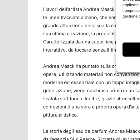
applicate 
I lavori dell’artista Andrea Maack spaziano
compreso i
gestione d
le linee tracciate a mano, che sono la firma d
grande attenzione nella scelta e nell’impiego
sua ultima creazione, la pregiatissima The Tub
Caratterizzata da una superficie profondame
interattivo, da toccare senza il timore di l
Andrea Maack ha puntato sulla creazione di u
opere, utilizzando materiali non convenziona
moderna ed essenziale con un tappo intagliat
generazione, viene racchiusa prima in un sa
scatola soft touch. Inoltre, grazie all’eccell
confezioni è una vera e propria opera d’arte.
pittura artistica.
La storia degli eau de parfum Andrea Maack v
dall’agenzia Silk Pearce. Si tratta di un viagg