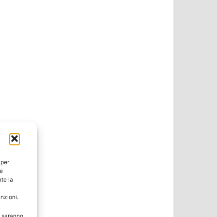
 per
ie
te la
unzioni.
e saranno