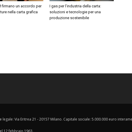
 firmano un accordo per
I gas per l’industria della carta:
ture nella carta grafica
soluzioni e tecnologie per una
produzione sostenibile
e legale: Via Eritrea 21 - 20157 Milano. Capitale sociale: 5.000.000 euro interament
del 12 febbraio 1963.