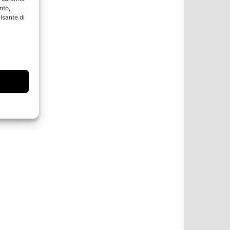
nto,
lsante di