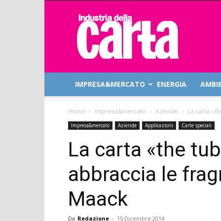
Industria
della
Carta
IMPRESA&MERCATO
ENERGIA
AMBI
Home
Impresa&mercato
Aziende
La carta «t
Impresa&mercato
Aziende
Applicazioni
Carte speciali
La carta «the tub
abbraccia le fra
Maack
Da
Redazione
-
15 Dicembre 2014