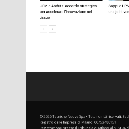
UPM e Andritz: accordo strategico
Sappi e UPM
per accelerare l’innovazione nel
una joint ven
tissue
© 2026 Tecniche Nuove Spa • Tutti i diritti riservati. Sed
Registro delle Imprese di Milano: 00753480151
Registrazione presso il Tribunale di Milano al n. 6194 