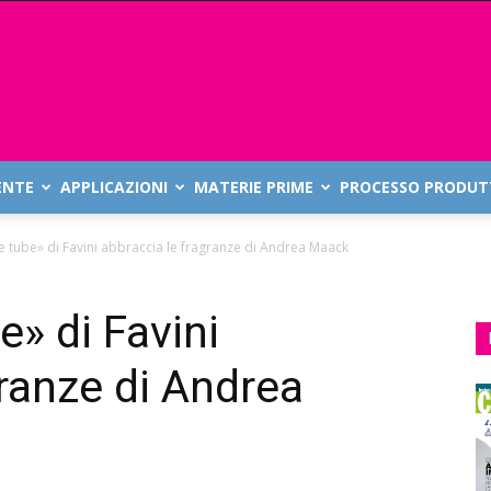
ENTE
APPLICAZIONI
MATERIE PRIME
PROCESSO PRODUT
he tube» di Favini abbraccia le fragranze di Andrea Maack
e» di Favini
granze di Andrea