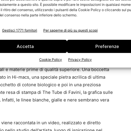
solamente a questo sito. È possibile modificare le impostazioni in qualsiasi mome
 tra arte, moda e profumi con un comun denominatore:
l ritiro del consenso, utilizzando i pulsanti della Cookie Policy o cliccando sul pu
el consenso nella parte inferiore dello schermo.
elle sue opere. La creatività, la cura del dettaglio, la
 dei materiali hanno portato l’artista a scegliere, per la
Gestisci 1771 fornitori
Per saperne di più su questi scopi
e di Favini, la carta dal piacevole effetto tattile.
nte opaca, The Tube offre la scoperta di un materiale
Accetta
Preferenze
asciare impronte e che coinvolge profondamente i sensi.
Cookie Policy
Privacy Policy
n packaging dal look minimalista, ispirato alle proprie
li e materie prime di qualità superiore. Una boccetta
o in Hi-macs, una speciale pietra acrilica di ultima
cchetto di cotone biologico e poi in una preziosa
ente resa di stampa di The Tube di Favini, la grafica sulle
 Infatti, le linee bianche, gialle e nere sembrano vera
iene raccontata in un video, realizzato e diretto
io nello studio dell’artista, luogo di ispirazione nel