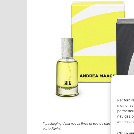
Per fornir
memorizza
permetterà
navigazion
acconsenti
Il packaging della nuova linea di eau de parfum dell’island
carta Favini.
Clicca qui