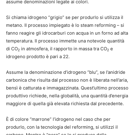
assume denominazioni legate ai colori.
Si chiama idrogeno
“grigio”
se per produrlo si utilizza il
metano. Il processo impiegato è lo steam reforming – si
fanno reagire gli idrocarburi con acqua in un forno ad alta
temperatura. Il processo immette una notevole quantità
di CO
in atmosfera, il rapporto in massa tra CO
e
2
2
idrogeno prodotto è pari a 22.
Assume la denominazione d’idrogeno
“blu”
, se l’anidride
carbonica che risulta dal processo non è liberata nell’aria,
bensì è catturata e immagazzinata. Quest’ultimo processo
produttivo richiede, nella globalità, una quantità d’energia
maggiore di quella già elevata richiesta dal precedente.
È di colore
“marrone”
l’idrogeno nel caso che per
produrlo, con la tecnologia del reforming, si utilizzi il
carbone. Mentre è
“nero”
se lo si produce dalla