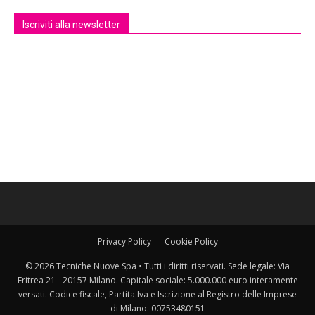
Iscriviti alla newsletter
Privacy Policy
Cookie Policy
© 2026 Tecniche Nuove Spa • Tutti i diritti riservati. Sede legale: Via
Eritrea 21 - 20157 Milano. Capitale sociale: 5.000.000 euro interamente
versati. Codice fiscale, Partita Iva e Iscrizione al Registro delle Imprese
di Milano: 00753480151