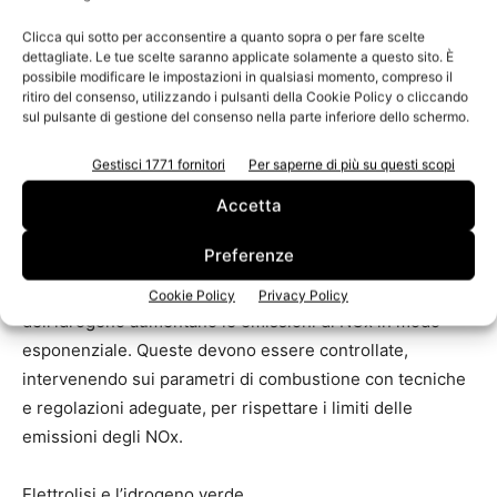
dosaggio della trasmissione del calore con misurato
equilibrio di trasmissione e irraggiamento o qualora il
Clicca qui sotto per acconsentire a quanto sopra o per fare scelte
dettagliate. Le tue scelte saranno applicate solamente a questo sito. È
processo abbia una funzione essiccativa.
possibile modificare le impostazioni in qualsiasi momento, compreso il
ritiro del consenso, utilizzando i pulsanti della Cookie Policy o cliccando
Nella combustione non è trascurabile l’incidenza sul
sul pulsante di gestione del consenso nella parte inferiore dello schermo.
processo dei maggiori volumi di acqua generati dalla
Gestisci 1771 fornitori
Per saperne di più su questi scopi
combustione con idrogeno – a parità di potenza termica
Accetta
erogata –, specialmente per i processi dove l’energia
termica si utilizzi per essiccare.
Preferenze
Con l’innalzamento della temperatura di combustione
Cookie Policy
Privacy Policy
dell’idrogeno aumentano le emissioni di NOx in modo
esponenziale. Queste devono essere controllate,
intervenendo sui parametri di combustione con tecniche
e regolazioni adeguate, per rispettare i limiti delle
emissioni degli NOx.
Elettrolisi e l’idrogeno verde