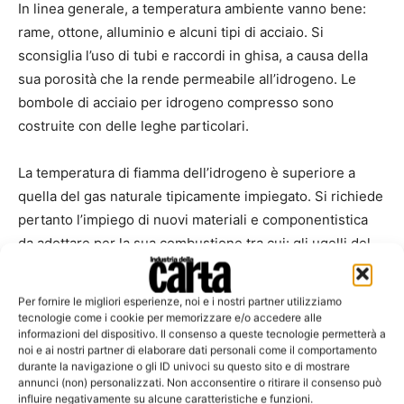
In linea generale, a temperatura ambiente vanno bene:
rame, ottone, alluminio e alcuni tipi di acciaio. Si
sconsiglia l’uso di tubi e raccordi in ghisa, a causa della
sua porosità che la rende permeabile all’idrogeno. Le
bombole di acciaio per idrogeno compresso sono
costruite con delle leghe particolari.
La temperatura di fiamma dell’idrogeno è superiore a
quella del gas naturale tipicamente impiegato. Si richiede
pertanto l’impiego di nuovi materiali e componentistica
da adottare per la sua combustione tra cui: gli ugelli del
bruciatore, del refrattario nei rivestimenti, che non sia
permeabile all’H
ecc.
2
Per fornire le migliori esperienze, noi e i nostri partner utilizziamo
tecnologie come i cookie per memorizzare e/o accedere alle
informazioni del dispositivo. Il consenso a queste tecnologie permetterà a
Altre conseguenze dell’impiego di idrogeno sono le
noi e ai nostri partner di elaborare dati personali come il comportamento
variazioni nelle caratteristiche di scambio termico degli
durante la navigazione o gli ID univoci su questo sito e di mostrare
apparecchi, qualora il processo preveda un opportuno
annunci (non) personalizzati. Non acconsentire o ritirare il consenso può
influire negativamente su alcune caratteristiche e funzioni.