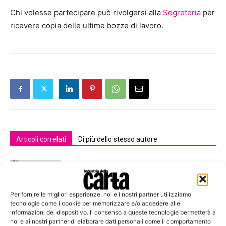
Chi volesse partecipare può rivolgersi alla
Segreteria
per
ricevere copia delle ultime bozze di lavoro.
Articoli correlati
Di più dello stesso autore
Raccolta differenziata di carta e
cartone: nel 2025 l’Italia sfiora 4 milioni
di tonnellate raccolte
Per fornire le migliori esperienze, noi e i nostri partner utilizziamo
tecnologie come i cookie per memorizzare e/o accedere alle
informazioni del dispositivo. Il consenso a queste tecnologie permetterà a
Unione GCT: fare squadra per guidare
noi e ai nostri partner di elaborare dati personali come il comportamento
l’innovazione