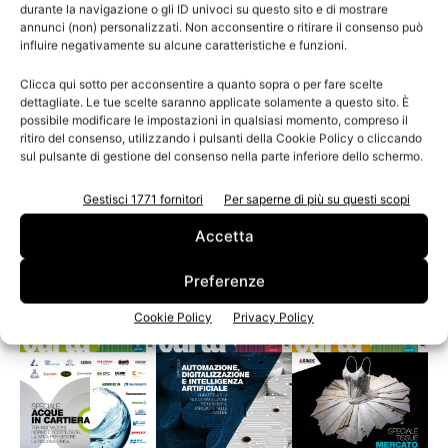
durante la navigazione o gli ID univoci su questo sito e di mostrare
annunci (non) personalizzati. Non acconsentire o ritirare il consenso può
influire negativamente su alcune caratteristiche e funzioni.
Assografici celebra 80 anni, a Milano
Clicca qui sotto per acconsentire a quanto sopra o per fare scelte
due giornate dedicate al futuro della
dettagliate. Le tue scelte saranno applicate solamente a questo sito. È
filiera grafica e cartotecnica
possibile modificare le impostazioni in qualsiasi momento, compreso il
ritiro del consenso, utilizzando i pulsanti della Cookie Policy o cliccando
sul pulsante di gestione del consenso nella parte inferiore dello schermo.
Gestisci 1771 fornitori
Per saperne di più su questi scopi
Accetta
Leggi la rivista
Preferenze
Cookie Policy
Privacy Policy