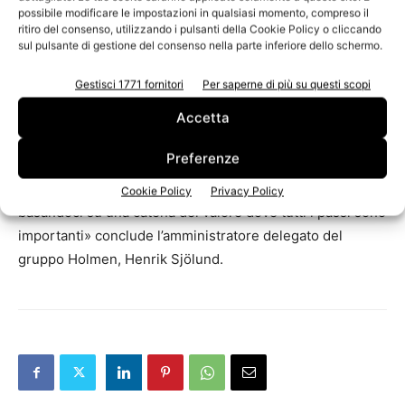
Il cartoncino Invercote, utilizzato da Apple per i propri
possibile modificare le impostazioni in qualsiasi momento, compreso il
imballaggi, viene prodotto nella cartiera di Iggesund
ritiro del consenso, utilizzando i pulsanti della Cookie Policy o cliccando
con materiale proveniente da foreste certificate.
sul pulsante di gestione del consenso nella parte inferiore dello schermo.
Gestisci 1771 fornitori
Per saperne di più su questi scopi
«Da 400 anni ormai coltiviamo e manteniamo le foreste
Accetta
svedesi in modo tradizionale e sostenibile. Tutto ha inizio
con la pianificazione a lungo termine di una gestione
Preferenze
forestale sostenibile. Per noi è naturale lavorare
seguendo misure di compensazione ambientale,
Cookie Policy
Privacy Policy
basandoci su una catena del valore dove tutti i passi sono
importanti» conclude l’amministratore delegato del
gruppo Holmen, Henrik Sjölund.