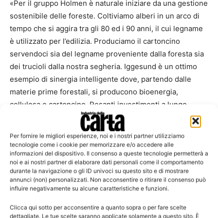
«Per il gruppo Holmen è naturale iniziare da una gestione
sostenibile delle foreste. Coltiviamo alberi in un arco di
tempo che si aggira tra gli 80 ed i 90 anni, il cui legname
è utilizzato per l’edilizia. Produciamo il cartoncino
servendoci sia del legname proveniente dalla foresta sia
dei trucioli dalla nostra segheria. Iggesund è un ottimo
esempio di sinergia intelligente dove, partendo dalle
materie prime forestali, si producono bioenergia,
cellulosa e cartoncino. Pesanti investimenti a lungo
termine ed un sistema equilibrato sono i presupposti per
una catena del valore sostenibile. Per Iggesund questa
Per fornire le migliori esperienze, noi e i nostri partner utilizziamo
sinergia significa 0.7 milioni di tonnellate di CO2». Questo
tecnologie come i cookie per memorizzare e/o accedere alle
informazioni del dispositivo. Il consenso a queste tecnologie permetterà a
è quanto dichiarato da Henrik Sjölund, amministratore
noi e ai nostri partner di elaborare dati personali come il comportamento
delegato del gruppo Holmen, in occasione della visita
durante la navigazione o gli ID univoci su questo sito e di mostrare
della prima azienda al mondo in termini di
annunci (non) personalizzati. Non acconsentire o ritirare il consenso può
influire negativamente su alcune caratteristiche e funzioni.
capitalizzazione azionaria.
Clicca qui sotto per acconsentire a quanto sopra o per fare scelte
dettagliate. Le tue scelte saranno applicate solamente a questo sito. È