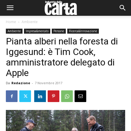
Home
Ambiente
Ambiente
Impresa&mercato
Persone
Ricerca&Innovazione
Pianta alberi nella foresta di
Iggesund: è Tim Cook,
amministratore delegato di
Apple
Da
Redazione
-
7 Novembre 2017