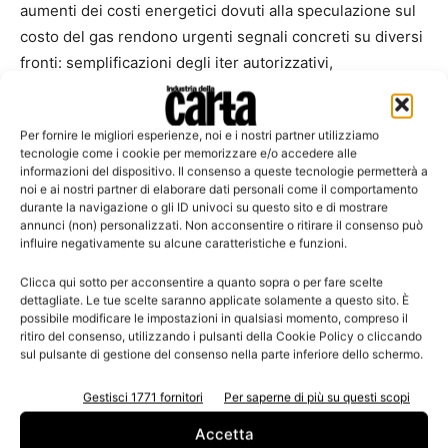
aumenti dei costi energetici dovuti alla speculazione sul
costo del gas rendono urgenti segnali concreti su diversi
fronti: semplificazioni degli iter autorizzativi,
rafforzamento del mercato dei prodotti riciclati attraverso
il green procurement, certezze normative per la
Per fornire le migliori esperienze, noi e i nostri partner utilizziamo
costruzione di impianti di digestione anaerobica per
tecnologie come i cookie per memorizzare e/o accedere alle
produrre biometano, impulso alla filiera produttiva
informazioni del dispositivo. Il consenso a queste tecnologie permetterà a
noi e ai nostri partner di elaborare dati personali come il comportamento
dell’idrogeno verde e della gestione forestale sostenibile.
durante la navigazione o gli ID univoci su questo sito e di mostrare
La guerra in Ucraina ha complicato ulteriormente una
annunci (non) personalizzati. Non acconsentire o ritirare il consenso può
situazione già precaria sugli approvvigionamenti
influire negativamente su alcune caratteristiche e funzioni.
energetici. E’ arrivato il momento delle decisioni che il
Clicca qui sotto per acconsentire a quanto sopra o per fare scelte
Paese attende da troppi anni” ha evidenziato Stefano
dettagliate. Le tue scelte saranno applicate solamente a questo sito. È
possibile modificare le impostazioni in qualsiasi momento, compreso il
Ciafani Presidente di Legambiente.
ritiro del consenso, utilizzando i pulsanti della Cookie Policy o cliccando
sul pulsante di gestione del consenso nella parte inferiore dello schermo.
“L’industria cartaria è un settore chiave della bio-
Gestisci 1771 fornitori
Per saperne di più su questi scopi
economia circolare che ha investito nel riciclo e nella
sostenibilità delle materie prime. Un ruolo confermato da
Accetta