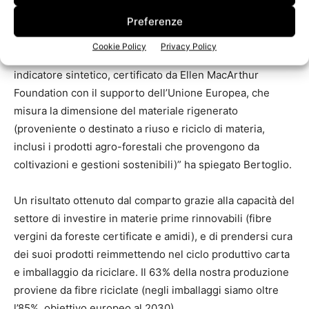
un Indicatore di Circolarità di Materia (MCI) pari a 0,78 in
una scala da 0 a 1” afferma Alessandro Bertoglio,
Preferenze
responsabile energia e trasporti di Assocarta nel
Cookie Policy
Privacy Policy
presentare i risultati del rapporto. “Si tratta di un
indicatore sintetico, certificato da Ellen MacArthur
Foundation con il supporto dell’Unione Europea, che
misura la dimensione del materiale rigenerato
(proveniente o destinato a riuso e riciclo di materia,
inclusi i prodotti agro-forestali che provengono da
coltivazioni e gestioni sostenibili)” ha spiegato Bertoglio.
Un risultato ottenuto dal comparto grazie alla capacità del
settore di investire in materie prime rinnovabili (fibre
vergini da foreste certificate e amidi), e di prendersi cura
dei suoi prodotti reimmettendo nel ciclo produttivo carta
e imballaggio da riciclare. Il 63% della nostra produzione
proviene da fibre riciclate (negli imballaggi siamo oltre
l’85%, obiettivo europeo al 2030).