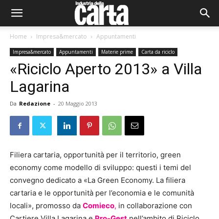
Home
Impresa&mercato
Appuntamenti
Impresa&mercato
Appuntamenti
Materie prime
Carta da riciclo
«Riciclo Aperto 2013» a Villa
Lagarina
Da
Redazione
-
20 Maggio 2013
Filiera cartaria, opportunità per il territorio, green
economy come modello di sviluppo: questi i temi del
convegno dedicato a «La Green Economy. La filiera
cartaria e le opportunità per l’economia e le comunità
locali», promosso da
Comieco
,
in collaborazione con
Cartiere Villa Lagarina e
Pro-Gest
nell’ambito di Riciclo