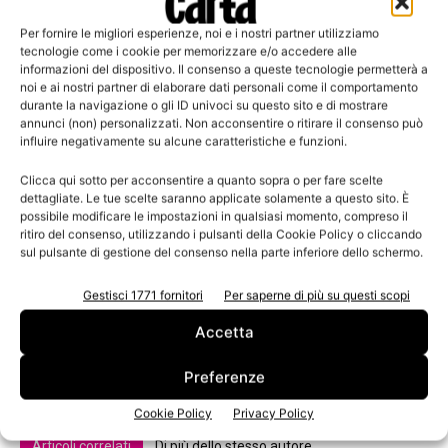
dell’acqua utilizzata dalle cartiere tradizionali. Tra gli altri
Per fornire le migliori esperienze, noi e i nostri partner utilizziamo
interventi realizzati c’è anche il potenziamento dei
tecnologie come i cookie per memorizzare e/o accedere alle
recuperi energetici del calore, cosa che dal 2011
informazioni del dispositivo. Il consenso a queste tecnologie permetterà a
noi e ai nostri partner di elaborare dati personali come il comportamento
consente alla struttura la piena autosufficienza
durante la navigazione o gli ID univoci su questo sito e di mostrare
energetica e che a breve consentirà la realizzazione di un
annunci (non) personalizzati. Non acconsentire o ritirare il consenso può
progetto di teleriscaldamento esteso ai Comuni di Villa
influire negativamente su alcune caratteristiche e funzioni.
Lagarina, Nogaredo e Pomarolo.
Clicca qui sotto per acconsentire a quanto sopra o per fare scelte
dettagliate. Le tue scelte saranno applicate solamente a questo sito. È
possibile modificare le impostazioni in qualsiasi momento, compreso il
Per informazioni rivolgersi a
Comieco
.
ritiro del consenso, utilizzando i pulsanti della Cookie Policy o cliccando
sul pulsante di gestione del consenso nella parte inferiore dello schermo.
Gestisci 1771 fornitori
Per saperne di più su questi scopi
Accetta
Preferenze
Cookie Policy
Privacy Policy
Articoli correlati
Di più dello stesso autore