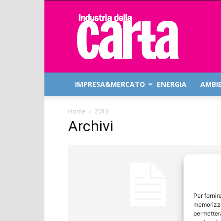
Industria
della
Carta
IMPRESA&MERCATO
ENERGIA
AMBI
Home
2013
Archivi
Per fornir
memorizza
permetterà