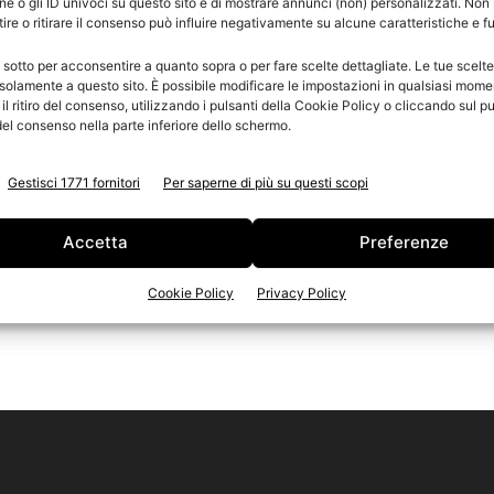
e o gli ID univoci su questo sito e di mostrare annunci (non) personalizzati. Non
re o ritirare il consenso può influire negativamente su alcune caratteristiche e f
n
 sotto per acconsentire a quanto sopra o per fare scelte dettagliate. Le tue scelt
Ed
solamente a questo sito. È possibile modificare le impostazioni in qualsiasi mome
l ritiro del consenso, utilizzando i pulsanti della Cookie Policy o cliccando sul pu
el consenso nella parte inferiore dello schermo.
Gestisci 1771 fornitori
Per saperne di più su questi scopi
Accetta
Preferenze
Cookie Policy
Privacy Policy