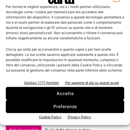
Per fornire le migliori esperienze, noi e i nostri partner utilizziamo
tecnologie come i cookie per memorizzare e/o accedere alle
informazioni del dispositivo. Il consenso a queste tecnologie permetterà a
noi e ai nostri partner di elaborare dati personali come il comportamento
durante la navigazione o gli ID univoci su questo sito e di mostrare
annunci (non) personalizzati. Non acconsentire o ritirare il consenso può
influire negativamente su alcune caratteristiche e funzioni.
Clicca qui sotto per acconsentire a quanto sopra o per fare scelte
dettagliate. Le tue scelte saranno applicate solamente a questo sito. È
possibile modificare le impostazioni in qualsiasi momento, compreso il
TAGS
Andritz
disinchiostrazione
India
ritiro del consenso, utilizzando i pulsanti della Cookie Policy o cliccando
Tamil Nadu Newsprint and Papers Limited
sul pulsante di gestione del consenso nella parte inferiore dello schermo.
Gestisci 1771 fornitori
Per saperne di più su questi scopi
Accetta
Preferenze
Cookie Policy
Privacy Policy