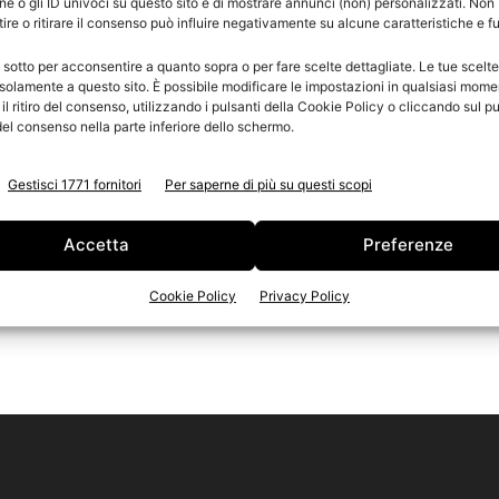
e o gli ID univoci su questo sito e di mostrare annunci (non) personalizzati. Non
re o ritirare il consenso può influire negativamente su alcune caratteristiche e f
n
 sotto per acconsentire a quanto sopra o per fare scelte dettagliate. Le tue scelt
Ed
solamente a questo sito. È possibile modificare le impostazioni in qualsiasi mome
l ritiro del consenso, utilizzando i pulsanti della Cookie Policy o cliccando sul pu
el consenso nella parte inferiore dello schermo.
Gestisci 1771 fornitori
Per saperne di più su questi scopi
Accetta
Preferenze
Cookie Policy
Privacy Policy