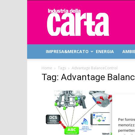
Industria
della
Carta
IMPRESA&MERCATO
ENERGIA
AMBI
Home
Tags
Advantage BalanceControl
Tag: Advantage Balanc
Per fornir
memorizza
permetterà