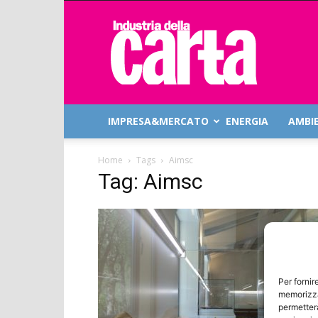
Industria
della
Carta
IMPRESA&MERCATO
ENERGIA
AMBI
Home
Tags
Aimsc
Tag: Aimsc
Per fornir
memorizza
permetterà