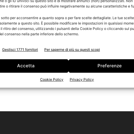
e o gli ID univoci su questo sito e di mostrare annunci (non) personalizzati. Non
re o ritirare il consenso può influire negativamente su alcune caratteristiche e f
XIII Congresso Aimsc: «Carta e
Stampa: gli artigiani, motori di
n
 sotto per acconsentire a quanto sopra o per fare scelte dettagliate. Le tue scelt
Ed
crescita e...
solamente a questo sito. È possibile modificare le impostazioni in qualsiasi mome
l ritiro del consenso, utilizzando i pulsanti della Cookie Policy o cliccando sul pu
el consenso nella parte inferiore dello schermo.
Gestisci 1771 fornitori
Per saperne di più su questi scopi
Accetta
Preferenze
Cookie Policy
Privacy Policy