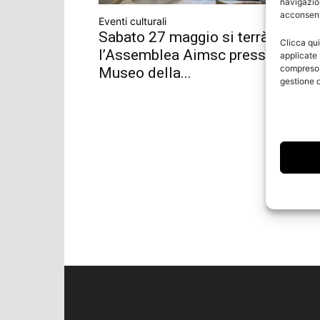
navigazion
acconsenti
Eventi culturali
Sabato 27 maggio si terrà
Clicca qui
l’Assemblea Aimsc presso il
applicate 
compreso i
Museo della...
gestione d