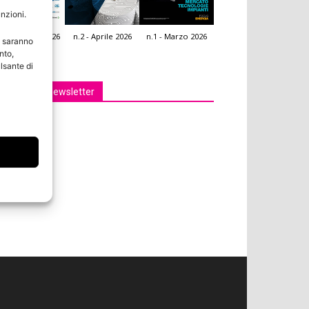
unzioni.
.3 - Giugno 2026
n.2 - Aprile 2026
n.1 - Marzo 2026
e saranno
icola Web
nto,
lsante di
Iscriviti alla newsletter