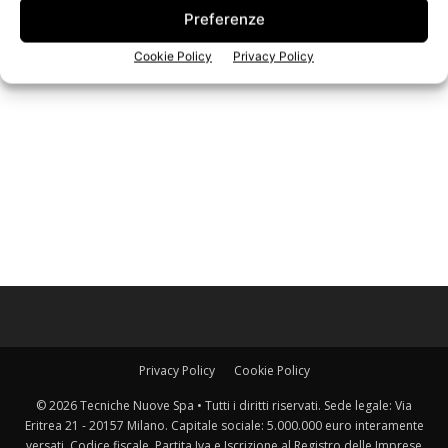
Preferenze
Cookie Policy
Privacy Policy
Iscriviti alla newsletter
Privacy Policy
Cookie Policy
© 2026 Tecniche Nuove Spa • Tutti i diritti riservati. Sede legale: Via
Eritrea 21 - 20157 Milano. Capitale sociale: 5.000.000 euro interamente
versati. Codice fiscale, Partita Iva e Iscrizione al Registro delle Imprese