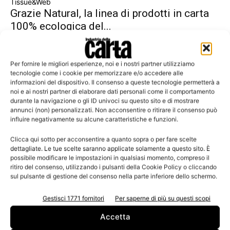
Tissue&Web
Grazie Natural, la linea di prodotti in carta
100% ecologica del...
Il debutto online con una campagna di comunicazione
integrata.
Per fornire le migliori esperienze, noi e i nostri partner utilizziamo
tecnologie come i cookie per memorizzare e/o accedere alle
informazioni del dispositivo. Il consenso a queste tecnologie permetterà a
noi e ai nostri partner di elaborare dati personali come il comportamento
durante la navigazione o gli ID univoci su questo sito e di mostrare
Leggi la rivista
annunci (non) personalizzati. Non acconsentire o ritirare il consenso può
influire negativamente su alcune caratteristiche e funzioni.
Clicca qui sotto per acconsentire a quanto sopra o per fare scelte
dettagliate. Le tue scelte saranno applicate solamente a questo sito. È
possibile modificare le impostazioni in qualsiasi momento, compreso il
ritiro del consenso, utilizzando i pulsanti della Cookie Policy o cliccando
sul pulsante di gestione del consenso nella parte inferiore dello schermo.
Gestisci 1771 fornitori
Per saperne di più su questi scopi
Accetta
n.3 - Giugno 2026
n.2 - Aprile 2026
n.1 - Marzo 2026
Edicola Web