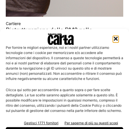
Cartiere
Ristrutturazione della PM2 nello
stabilimento Sappi di Alfeld: incremento
della capacità...
Per fornire le migliori esperienze, noi e i nostri partner utilizziamo
Potenziamento della produttività con un progetto ambizioso
tecnologie come i cookie per memorizzare e/o accedere alle
informazioni del dispositivo. Il consenso a queste tecnologie permetterà a
noi e ai nostri partner di elaborare dati personali come il comportamento
durante la navigazione o gli ID univoci su questo sito e di mostrare
annunci (non) personalizzati. Non acconsentire o ritirare il consenso può
influire negativamente su alcune caratteristiche e funzioni.
Leggi la rivista
Clicca qui sotto per acconsentire a quanto sopra o per fare scelte
dettagliate. Le tue scelte saranno applicate solamente a questo sito. È
possibile modificare le impostazioni in qualsiasi momento, compreso il
ritiro del consenso, utilizzando i pulsanti della Cookie Policy o cliccando
sul pulsante di gestione del consenso nella parte inferiore dello schermo.
Gestisci 1771 fornitori
Per saperne di più su questi scopi