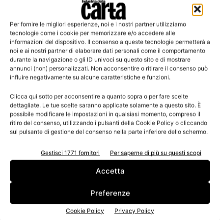
Per fornire le migliori esperienze, noi e i nostri partner utilizziamo
Leggi la rivista
tecnologie come i cookie per memorizzare e/o accedere alle
informazioni del dispositivo. Il consenso a queste tecnologie permetterà a
noi e ai nostri partner di elaborare dati personali come il comportamento
durante la navigazione o gli ID univoci su questo sito e di mostrare
annunci (non) personalizzati. Non acconsentire o ritirare il consenso può
influire negativamente su alcune caratteristiche e funzioni.
Clicca qui sotto per acconsentire a quanto sopra o per fare scelte
dettagliate. Le tue scelte saranno applicate solamente a questo sito. È
possibile modificare le impostazioni in qualsiasi momento, compreso il
ritiro del consenso, utilizzando i pulsanti della Cookie Policy o cliccando
sul pulsante di gestione del consenso nella parte inferiore dello schermo.
n.3 - Giugno 2026
n.2 - Aprile 2026
n.1 - Marzo 2026
Edicola Web
Gestisci 1771 fornitori
Per saperne di più su questi scopi
Accetta
Iscriviti alla newsletter
Preferenze
Cookie Policy
Privacy Policy