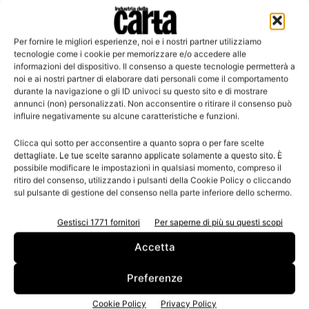
Per fornire le migliori esperienze, noi e i nostri partner utilizziamo
Leggi la rivista
tecnologie come i cookie per memorizzare e/o accedere alle
informazioni del dispositivo. Il consenso a queste tecnologie permetterà a
noi e ai nostri partner di elaborare dati personali come il comportamento
durante la navigazione o gli ID univoci su questo sito e di mostrare
annunci (non) personalizzati. Non acconsentire o ritirare il consenso può
influire negativamente su alcune caratteristiche e funzioni.
Clicca qui sotto per acconsentire a quanto sopra o per fare scelte
dettagliate. Le tue scelte saranno applicate solamente a questo sito. È
possibile modificare le impostazioni in qualsiasi momento, compreso il
ritiro del consenso, utilizzando i pulsanti della Cookie Policy o cliccando
sul pulsante di gestione del consenso nella parte inferiore dello schermo.
n.3 - Giugno 2026
n.2 - Aprile 2026
n.1 - Marzo 2026
Edicola Web
Gestisci 1771 fornitori
Per saperne di più su questi scopi
Accetta
Iscriviti alla newsletter
Preferenze
Cookie Policy
Privacy Policy