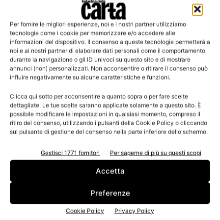
Per fornire le migliori esperienze, noi e i nostri partner utilizziamo
Leggi la rivista
tecnologie come i cookie per memorizzare e/o accedere alle
informazioni del dispositivo. Il consenso a queste tecnologie permetterà a
noi e ai nostri partner di elaborare dati personali come il comportamento
durante la navigazione o gli ID univoci su questo sito e di mostrare
annunci (non) personalizzati. Non acconsentire o ritirare il consenso può
influire negativamente su alcune caratteristiche e funzioni.
Clicca qui sotto per acconsentire a quanto sopra o per fare scelte
dettagliate. Le tue scelte saranno applicate solamente a questo sito. È
possibile modificare le impostazioni in qualsiasi momento, compreso il
ritiro del consenso, utilizzando i pulsanti della Cookie Policy o cliccando
sul pulsante di gestione del consenso nella parte inferiore dello schermo.
n.3 - Giugno 2026
n.2 - Aprile 2026
n.1 - Marzo 2026
Edicola Web
Gestisci 1771 fornitori
Per saperne di più su questi scopi
Accetta
Iscriviti alla newsletter
Preferenze
Cookie Policy
Privacy Policy