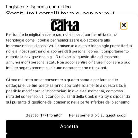
Logistica e risparmio energetico
Sostituire i carrelli termici con carrelli
elettrici
Per fornire le migliori esperienze, noi e i nostri partner utilizziamo
tecnologie come i cookie per memorizzare e/o accedere alle
informazioni del dispositivo. Il consenso a queste tecnologie permetterà a
noi e ai nostri partner di elaborare dati personali come il comportamento
Leggi la rivista
durante la navigazione o gli ID univoci su questo sito e di mostrare
annunci (non) personalizzati. Non acconsentire o ritirare il consenso può
influire negativamente su alcune caratteristiche e funzioni.
Clicca qui sotto per acconsentire a quanto sopra o per fare scelte
dettagliate. Le tue scelte saranno applicate solamente a questo sito. È
possibile modificare le impostazioni in qualsiasi momento, compreso il
ritiro del consenso, utilizzando i pulsanti della Cookie Policy o cliccando
sul pulsante di gestione del consenso nella parte inferiore dello schermo.
Gestisci 1771 fornitori
Per saperne di più su questi scopi
n.3 - Giugno 2026
n.2 - Aprile 2026
n.1 - Marzo 2026
Accetta
Edicola Web