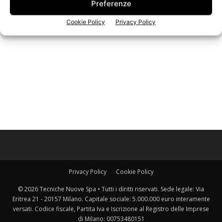
Preferenze
Iscriviti alla newsletter
Cookie Policy
Privacy Policy
Privacy Policy
Cookie Policy
© 2026 Tecniche Nuove Spa • Tutti i diritti riservati. Sede legale: Via
Eritrea 21 - 20157 Milano. Capitale sociale: 5.000.000 euro interamente
versati. Codice fiscale, Partita Iva e Iscrizione al Registro delle Imprese
di Milano: 00753480151