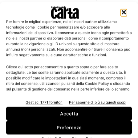
Per fornire le migliori esperienze, noi e i nostri partner utilizziamo
tecnologie come i cookie per memorizzare e/o accedere alle
Leggi la rivista
informazioni del dispositivo. Il consenso a queste tecnologie permetterà a
noi e ai nostri partner di elaborare dati personali come il comportamento
durante la navigazione o gli ID univoci su questo sito e di mostrare
annunci (non) personalizzati. Non acconsentire o ritirare il consenso può
influire negativamente su alcune caratteristiche e funzioni.
Clicca qui sotto per acconsentire a quanto sopra o per fare scelte
dettagliate. Le tue scelte saranno applicate solamente a questo sito. È
possibile modificare le impostazioni in qualsiasi momento, compreso il
ritiro del consenso, utilizzando i pulsanti della Cookie Policy o cliccando
sul pulsante di gestione del consenso nella parte inferiore dello schermo.
n.3 - Giugno 2026
n.2 - Aprile 2026
n.1 - Marzo 2026
Gestisci 1771 fornitori
Per saperne di più su questi scopi
Edicola Web
Accetta
Iscriviti alla newsletter
Preferenze