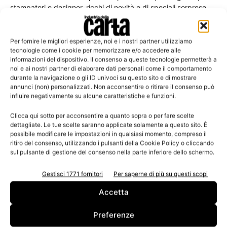
stampatori e designer, ricchi di novità e di speciali sorprese.
Per fornire le migliori esperienze, noi e i nostri partner utilizziamo
tecnologie come i cookie per memorizzare e/o accedere alle
Leggi la rivista
informazioni del dispositivo. Il consenso a queste tecnologie permetterà a
noi e ai nostri partner di elaborare dati personali come il comportamento
durante la navigazione o gli ID univoci su questo sito e di mostrare
annunci (non) personalizzati. Non acconsentire o ritirare il consenso può
influire negativamente su alcune caratteristiche e funzioni.
Clicca qui sotto per acconsentire a quanto sopra o per fare scelte
dettagliate. Le tue scelte saranno applicate solamente a questo sito. È
possibile modificare le impostazioni in qualsiasi momento, compreso il
ritiro del consenso, utilizzando i pulsanti della Cookie Policy o cliccando
sul pulsante di gestione del consenso nella parte inferiore dello schermo.
n.3 - Giugno 2026
n.2 - Aprile 2026
n.1 - Marzo 2026
Gestisci 1771 fornitori
Per saperne di più su questi scopi
Edicola Web
Accetta
Preferenze
Iscriviti alla newsletter