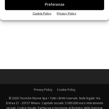
Preferenze
Cookie Policy
Privacy Policy
Iscriviti alla newsletter
Privacy Policy
Cookie Policy
© 2026 Tecniche Nuove Spa • Tutti i diritti riservati. Sede legale: Via
Eritrea 21 - 20157 Milano. Capitale sociale: 5.000.000 euro interamente
versati. Codice fiscale, Partita Iva e Iscrizione al Registro delle Imprese