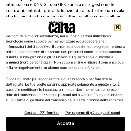
internazionale DNV GL con GFK Eurisko sulla gestione dei
rischi ambientali da parte delle aziende di tutto il mondo rivela
che le aziende che operano in settori ad alto rischio risultano
essere le più attente. Fra queste, le industrie chimiche
mostrano il maggior impegno.
Per fornire le migliori esperienze, noi e i nostri partner utilizziamo
tecnologie come i cookie per memorizzare e/o accedere alle
informazioni del dispositivo. Il consenso a queste tecnologie permetterà a
noi e ai nostri partner di elaborare dati personali come il comportamento
durante la navigazione o gli ID univoci su questo sito e di mostrare
Leggi la rivista
annunci (non) personalizzati. Non acconsentire o ritirare il consenso può
influire negativamente su alcune caratteristiche e funzioni.
Clicca qui sotto per acconsentire a quanto sopra o per fare scelte
dettagliate. Le tue scelte saranno applicate solamente a questo sito. È
possibile modificare le impostazioni in qualsiasi momento, compreso il
ritiro del consenso, utilizzando i pulsanti della Cookie Policy o cliccando
sul pulsante di gestione del consenso nella parte inferiore dello schermo.
Gestisci 1771 fornitori
Per saperne di più su questi scopi
Accetta
n.3 - Giugno 2026
n.2 - Aprile 2026
n.1 - Marzo 2026
Edicola Web