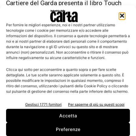
Cartiere del Garda presenta il libro Touch
Per fornire le migliori esperienze, noi e i nostri partner utilizziamo
tecnologie come i cookie per memorizzare e/o accedere alle
informazioni del dispositivo. Il consenso a queste tecnologie permetterà a
Leggi la rivista
noi e ai nostri partner di elaborare dati personali come il comportamento
durante la navigazione o gli ID univoci su questo sito e di mostrare
annunci (non) personalizzati. Non acconsentire o ritirare il consenso può
influire negativamente su alcune caratteristiche e funzioni.
Clicca qui sotto per acconsentire a quanto sopra o per fare scelte
dettagliate. Le tue scelte saranno applicate solamente a questo sito. È
possibile modificare le impostazioni in qualsiasi momento, compreso il
ritiro del consenso, utilizzando i pulsanti della Cookie Policy o cliccando
sul pulsante di gestione del consenso nella parte inferiore dello schermo.
Gestisci 1771 fornitori
Per saperne di più su questi scopi
n.3 - Giugno 2026
n.2 - Aprile 2026
n.1 - Marzo 2026
Edicola Web
Accetta
Preferenze
Iscriviti alla newsletter