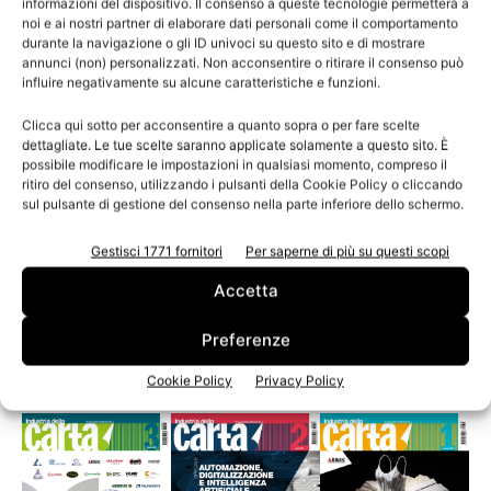
informazioni del dispositivo. Il consenso a queste tecnologie permetterà a
noi e ai nostri partner di elaborare dati personali come il comportamento
durante la navigazione o gli ID univoci su questo sito e di mostrare
annunci (non) personalizzati. Non acconsentire o ritirare il consenso può
influire negativamente su alcune caratteristiche e funzioni.
Green economy
Clicca qui sotto per acconsentire a quanto sopra o per fare scelte
Contributo ambientale Conai diminutio del
dettagliate. Le tue scelte saranno applicate solamente a questo sito. È
possibile modificare le impostazioni in qualsiasi momento, compreso il
73%
ritiro del consenso, utilizzando i pulsanti della Cookie Policy o cliccando
sul pulsante di gestione del consenso nella parte inferiore dello schermo.
Gestisci 1771 fornitori
Per saperne di più su questi scopi
1
2
Accetta
Preferenze
Leggi la rivista
Cookie Policy
Privacy Policy