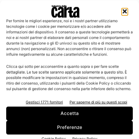
Per fornire le migliori esperienze, noi e i nostri partner utilizziamo
tecnologie come i cookie per memorizzare e/o accedere alle
Leggi la rivista
informazioni del dispositivo. Il consenso a queste tecnologie permetterà a
noi e ai nostri partner di elaborare dati personali come il comportamento
durante la navigazione o gli ID univoci su questo sito e di mostrare
annunci (non) personalizzati. Non acconsentire o ritirare il consenso può
influire negativamente su alcune caratteristiche e funzioni.
Clicca qui sotto per acconsentire a quanto sopra o per fare scelte
dettagliate. Le tue scelte saranno applicate solamente a questo sito. È
possibile modificare le impostazioni in qualsiasi momento, compreso il
ritiro del consenso, utilizzando i pulsanti della Cookie Policy o cliccando
sul pulsante di gestione del consenso nella parte inferiore dello schermo.
n.3 - Giugno 2026
n.2 - Aprile 2026
n.1 - Marzo 2026
Gestisci 1771 fornitori
Per saperne di più su questi scopi
Edicola Web
Accetta
Iscriviti alla newsletter
Preferenze
Cookie Policy
Privacy Policy