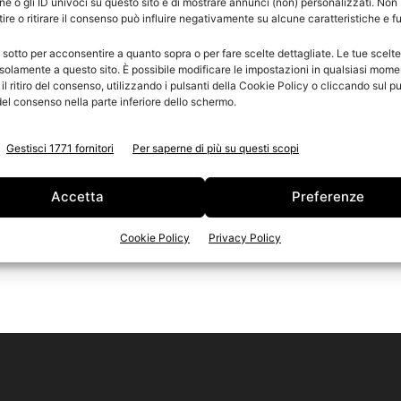
e o gli ID univoci su questo sito e di mostrare annunci (non) personalizzati. Non
re o ritirare il consenso può influire negativamente su alcune caratteristiche e f
n
 sotto per acconsentire a quanto sopra o per fare scelte dettagliate. Le tue scelt
Ed
solamente a questo sito. È possibile modificare le impostazioni in qualsiasi mome
l ritiro del consenso, utilizzando i pulsanti della Cookie Policy o cliccando sul pu
el consenso nella parte inferiore dello schermo.
Gestisci 1771 fornitori
Per saperne di più su questi scopi
Accetta
Preferenze
Cookie Policy
Privacy Policy