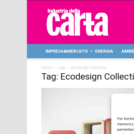
Industria
della
Carta
IMPRESA&MERCATO
ENERGIA
AMBI
Home
Tags
Ecodesign Collection
Tag: Ecodesign Collect
Per fornir
memorizza
permetterà