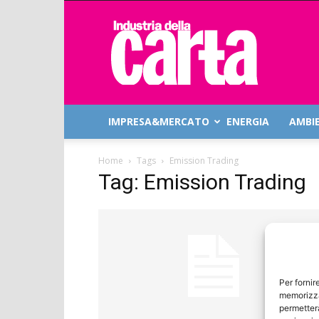
Industria
della
Carta
IMPRESA&MERCATO
ENERGIA
AMBI
Home
Tags
Emission Trading
Tag: Emission Trading
Per fornir
memorizza
permetterà