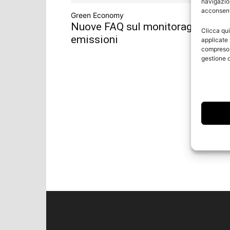
navigazion
acconsenti
Green Economy
Nuove FAQ sul monitoraggio dell
Clicca qui
emissioni
applicate 
compreso i
gestione d