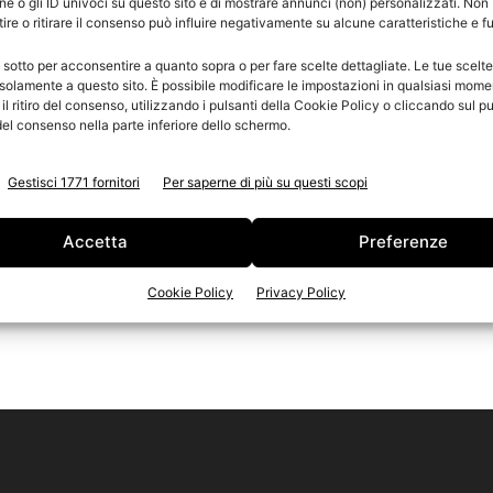
e o gli ID univoci su questo sito e di mostrare annunci (non) personalizzati. Non
re o ritirare il consenso può influire negativamente su alcune caratteristiche e f
e
n
 sotto per acconsentire a quanto sopra o per fare scelte dettagliate. Le tue scelt
Ed
solamente a questo sito. È possibile modificare le impostazioni in qualsiasi mome
l ritiro del consenso, utilizzando i pulsanti della Cookie Policy o cliccando sul pu
el consenso nella parte inferiore dello schermo.
Gestisci 1771 fornitori
Per saperne di più su questi scopi
Accetta
Preferenze
Cookie Policy
Privacy Policy