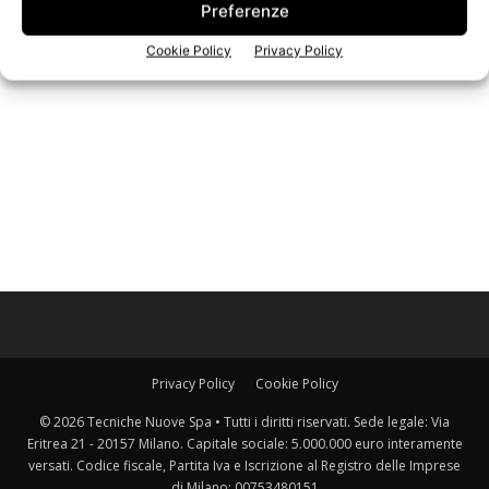
Preferenze
Iscriviti alla newsletter
Cookie Policy
Privacy Policy
Privacy Policy
Cookie Policy
© 2026 Tecniche Nuove Spa • Tutti i diritti riservati. Sede legale: Via
Eritrea 21 - 20157 Milano. Capitale sociale: 5.000.000 euro interamente
versati. Codice fiscale, Partita Iva e Iscrizione al Registro delle Imprese
di Milano: 00753480151