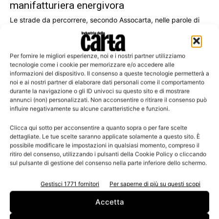
manifatturiera energivora
Le strade da percorrere, secondo Assocarta, nelle parole di
Paolo Culicchi presidente e Massimo Medugno direttore
generale.
Per fornire le migliori esperienze, noi e i nostri partner utilizziamo
tecnologie come i cookie per memorizzare e/o accedere alle
informazioni del dispositivo. Il consenso a queste tecnologie permetterà a
noi e ai nostri partner di elaborare dati personali come il comportamento
Leggi la rivista
durante la navigazione o gli ID univoci su questo sito e di mostrare
annunci (non) personalizzati. Non acconsentire o ritirare il consenso può
influire negativamente su alcune caratteristiche e funzioni.
Clicca qui sotto per acconsentire a quanto sopra o per fare scelte
dettagliate. Le tue scelte saranno applicate solamente a questo sito. È
possibile modificare le impostazioni in qualsiasi momento, compreso il
ritiro del consenso, utilizzando i pulsanti della Cookie Policy o cliccando
sul pulsante di gestione del consenso nella parte inferiore dello schermo.
Gestisci 1771 fornitori
Per saperne di più su questi scopi
n.3 - Giugno 2026
n.2 - Aprile 2026
n.1 - Marzo 2026
Accetta
Edicola Web