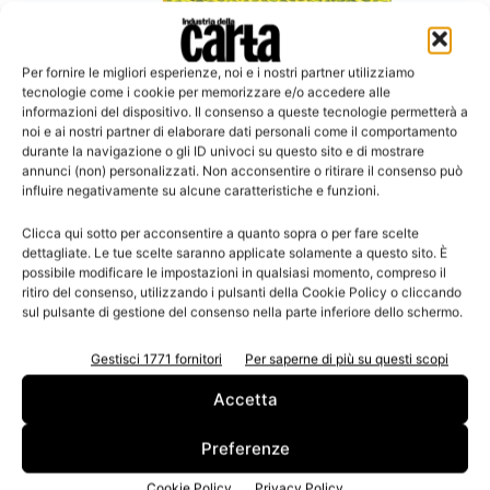
Per fornire le migliori esperienze, noi e i nostri partner utilizziamo
tecnologie come i cookie per memorizzare e/o accedere alle
informazioni del dispositivo. Il consenso a queste tecnologie permetterà a
noi e ai nostri partner di elaborare dati personali come il comportamento
durante la navigazione o gli ID univoci su questo sito e di mostrare
annunci (non) personalizzati. Non acconsentire o ritirare il consenso può
influire negativamente su alcune caratteristiche e funzioni.
Clicca qui sotto per acconsentire a quanto sopra o per fare scelte
dettagliate. Le tue scelte saranno applicate solamente a questo sito. È
possibile modificare le impostazioni in qualsiasi momento, compreso il
ritiro del consenso, utilizzando i pulsanti della Cookie Policy o cliccando
sul pulsante di gestione del consenso nella parte inferiore dello schermo.
Gestisci 1771 fornitori
Per saperne di più su questi scopi
Environmental Paper Company Index WWF 2013
Svelata l’impronta ecologica di 82 milioni di
Accetta
tonnellate di polpa di...
Preferenze
Le italiane Sofidel e Fedrigoni tra i 25 colossi del settore che
hanno rivelato i dati
Cookie Policy
Privacy Policy