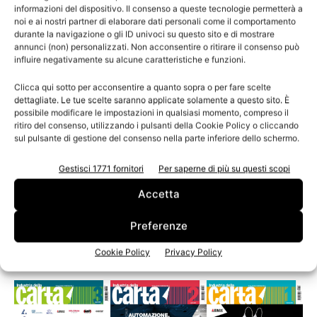
informazioni del dispositivo. Il consenso a queste tecnologie permetterà a
noi e ai nostri partner di elaborare dati personali come il comportamento
durante la navigazione o gli ID univoci su questo sito e di mostrare
annunci (non) personalizzati. Non acconsentire o ritirare il consenso può
influire negativamente su alcune caratteristiche e funzioni.
Clicca qui sotto per acconsentire a quanto sopra o per fare scelte
dettagliate. Le tue scelte saranno applicate solamente a questo sito. È
possibile modificare le impostazioni in qualsiasi momento, compreso il
ritiro del consenso, utilizzando i pulsanti della Cookie Policy o cliccando
sul pulsante di gestione del consenso nella parte inferiore dello schermo.
Calendario
Gestisci 1771 fornitori
Per saperne di più su questi scopi
Gli appuntamenti di ottobre
Accetta
Preferenze
Leggi la rivista
Cookie Policy
Privacy Policy