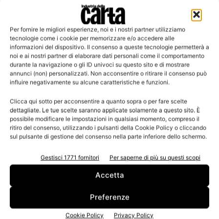
Per fornire le migliori esperienze, noi e i nostri partner utilizziamo
Leggi la rivista
tecnologie come i cookie per memorizzare e/o accedere alle
informazioni del dispositivo. Il consenso a queste tecnologie permetterà a
noi e ai nostri partner di elaborare dati personali come il comportamento
durante la navigazione o gli ID univoci su questo sito e di mostrare
annunci (non) personalizzati. Non acconsentire o ritirare il consenso può
influire negativamente su alcune caratteristiche e funzioni.
Clicca qui sotto per acconsentire a quanto sopra o per fare scelte
dettagliate. Le tue scelte saranno applicate solamente a questo sito. È
possibile modificare le impostazioni in qualsiasi momento, compreso il
ritiro del consenso, utilizzando i pulsanti della Cookie Policy o cliccando
sul pulsante di gestione del consenso nella parte inferiore dello schermo.
n.3 - Giugno 2026
n.2 - Aprile 2026
n.1 - Marzo 2026
Edicola Web
Gestisci 1771 fornitori
Per saperne di più su questi scopi
Accetta
Iscriviti alla newsletter
Preferenze
Cookie Policy
Privacy Policy