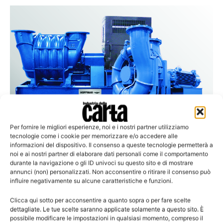
Per fornire le migliori esperienze, noi e i nostri partner utilizziamo
tecnologie come i cookie per memorizzare e/o accedere alle
informazioni del dispositivo. Il consenso a queste tecnologie permetterà a
Ingegneria del vuoto
noi e ai nostri partner di elaborare dati personali come il comportamento
La Divisione Nash di Gardner Denver
durante la navigazione o gli ID univoci su questo sito e di mostrare
annunci (non) personalizzati. Non acconsentire o ritirare il consenso può
estende il suo portafoglio
influire negativamente su alcune caratteristiche e funzioni.
Clicca qui sotto per acconsentire a quanto sopra o per fare scelte
dettagliate. Le tue scelte saranno applicate solamente a questo sito. È
possibile modificare le impostazioni in qualsiasi momento, compreso il